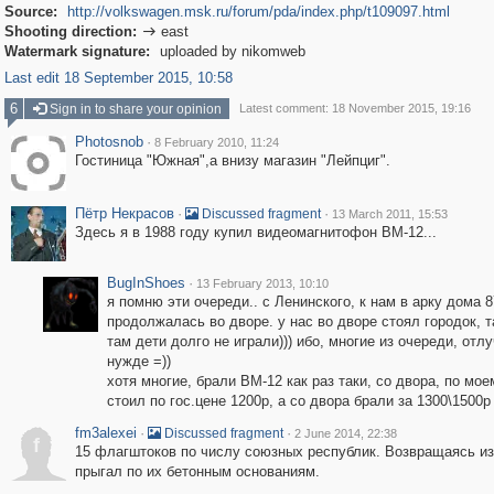
Source:
http://volkswagen.msk.ru/forum/pda/index.php/t109097.html
Shooting direction:
east

Watermark signature:
uploaded by nikomweb
Last edit 18 September 2015, 10:58
6
Sign in to share your opinion
Latest comment: 18 November 2015, 19:16
Photosnob
·
8 February 2010, 11:24
Гостиница "Южная",а внизу магазин "Лейпциг".
Пётр Некрасов
·
·
Discussed fragment
13 March 2011, 15:53
Здесь я в 1988 году купил видеомагнитофон ВМ-12...
BugInShoes
·
13 February 2013, 10:10
я помню эти очереди.. с Ленинского, к нам в арку дома 8
продолжалась во дворе. у нас во дворе стоял городок, т
там дети долго не играли))) ибо, многие из очереди, отл
нужде =))
хотя многие, брали ВМ-12 как раз таки, со двора, по мое
стоил по гос.цене 1200р, а со двора брали за 1300\1500р 
fm3alexei
·
·
Discussed fragment
2 June 2014, 22:38
f
15 флагштоков по числу союзных республик. Возвращаясь из
прыгал по их бетонным основаниям.