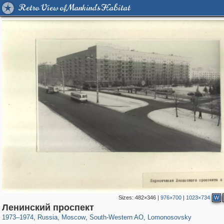
Retro View of Mankind's Habitat
Sizes:
482×346
|
976×700
|
1023×734
W
319,973
1,407,905
8,295
12,414
29,263
76
697
4
Ленинский проспект
1973
–
1974
,
Russia
,
Moscow
,
South-Western AO
,
Lomonosovsky