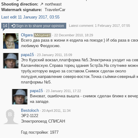
Shooting direction:
northeast

Watermark signature:
TravelerCar
Last edit 11 January 2017, 03:55
14
Sign in to share your opinion
Latest comment: 1 February 2017, 07:55
Olgara
·
22 December 2010, 18:29
Всего два раза в жизни я ездила на поезде:) И оба раза в св
любимую Феодосию.
papa15
·
23 January 2011, 15:09
Это Курский вокзал,платформа №5.Электричка уходит на севе
Каланчёвскую.Справа торец здания 5стр3а.На спутнике можн
трубу,которую видно за составом.Снимок сделан около
полудня,направление северо-восток.Точка съёмки-северный 
платформы №5.
papa15
·
23 January 2011, 17:22
Виноват, ошибочка вышла - снимок сделан ближе к вече
на западе.
Bestoloch
·
20 April 2011, 11:34
B
ЭР2-1122
Электропоезд СПИСАН
Год постройки: 1977