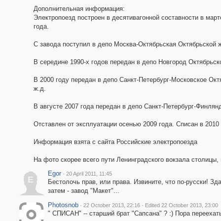
Дополнительная информация:
Электропоезд построен в десятивагонной составности в март
года.
С завода поступил в депо Москва-Октябрьская Октябрьской ж
В середине 1990-х годов передан в депо Новгород Октябрьск
В 2000 году передан в депо Санкт-Петербург-Московское Окт
ж.д.
В августе 2007 года передан в депо Санкт-Петербург-Финлян
Отставлен от эксплуатации осенью 2009 года. Списан в 2010 
Информация взята с сайта Российские электропоезда
На фото скорее всего пути Ленинградского вокзала столицы, 
Egor
·
20 April 2011, 11:45
E
Бестолочь прав, или права. Извините, что по-русски! Зд
затем - завод "Макет"...
Photosnob
·
·
22 October 2013, 22:16
Edited 22 October 2013, 23:00
" СПИСАН" -- старший брат "Сапсана" ? :) Пора переехат