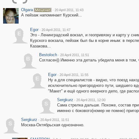
Olgara
·
20 April 2011, 11:43
А пейзаж напоминает Курский...
Egor
·
20 April 2011, 11:47
E
Это - Ленинградский вокзал, и геопривязку и карту у сн
Курского вокзала, пейзаж был бы в корне иным: в персп
Казакова...
Bestoloch
·
20 April 2011, 11:51
B
Согласен)) Именно эта деталь убедила меня в том, 
Egor
·
20 April 2011, 11:55
E
Ну а для специалистов - видно, что поезд нахо
исключительно пригородного пути, шедшего вд
"Макет" и ещё одного веерного депо, где распо
Sergkurz
·
20 April 2011, 12:00
S
Сама стрелка дальше. Похоже, состав при
именно с бокового(номер не помню) пригор
Sergkurz
·
20 April 2011, 11:51
S
Москва-Октябрьская однозначно.