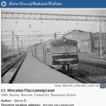
Retro View of Mankind's Habitat
Sizes:
482×313
|
1050×683
|
1084×705
W
319,864
1,406,840
160,012
8,286
29,243
5,916
13,204
520
ст. Москва-Пассажирская
1984
,
Russia
,
Moscow
,
Central AO
,
Basmanny District
Author:
Шитов В.
Shooting location address:
москва пассажирская