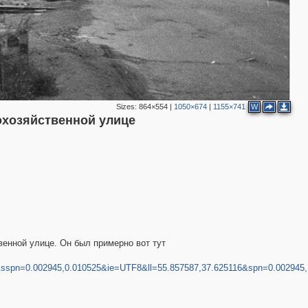
Sizes:
864×554
|
1050×674
|
1155×741
W
охозяйственной улице
венной улице. Он был примерно вот тут
sspn=0.002945,0.010525&ie=UTF8&ll=55.857587,37.625116&spn=0.002945,