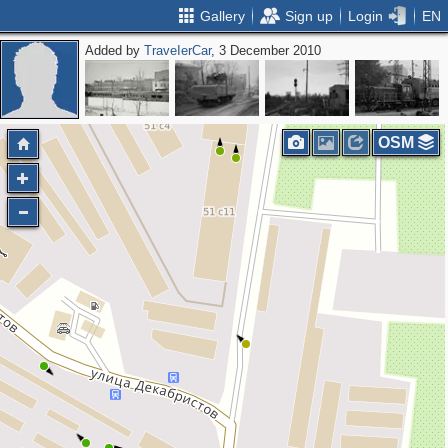
Gallery
Sign up
Login
EN
Added by
ТrаvеIеrCar
, 3 December 2010
OSM