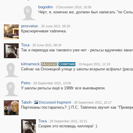
bogodim
·
3 December 2010, 16:56
b
Чёрт, я, конечно же, должен был написать "по Сел
prosvetus
·
28 June 2011, 08:20
Красноречивая табличка.
Toxa
·
28 June 2011, 08:34
Так и переезда как такового уже нет - рельсы вдумчиво зака
kilmarnock
·
18 August 2011, 12:18
k
Сейчас на Олонецкой улице у школы вскрыли асфальт (расши
Petro
·
28 September 2011, 10:06
P
У школы рельсы ещё в 1988г все выковыряли.
Taboh
·
·
Discussed fragment
28 September 2011, 10:17
Партизаны постарались? ;) П.С. Табличка звучит как "Провере
Toxa
·
28 September 2011, 10:21
Скорее это исповедь киллера! :)