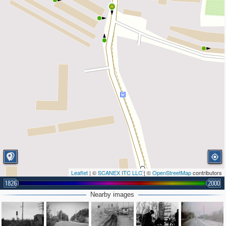
Leaflet
| ©
SCANEX ITC LLC
| ©
OpenStreetMap
contributors
1826
2000
Nearby images