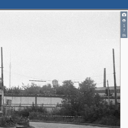
1
7
8k