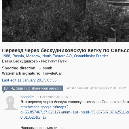
319,780
1,406,255
8,286
24,488
29,243
250
13,481
148
Переезд через бескудниковскую ветку по Сельс
1988
,
Russia
,
Moscow
,
North-Eastern AO
,
Ostankinsky District
Ветка Бескудниково - Институт Пути.
Shooting direction:
south

Watermark signature:
TravelerCar
Last edit 11 January 2017, 03:55
10
Sign in to share your opinion
Latest comment: 28 September 2011, 11:02
bogodim
·
3 December 2010, 16:31
b
Это переезд через бескудниковскую ветку по Сельсохозяйст
http://maps.google.ru/maps?
q=55.857467,37.625127&num=1&t=h&sll=55.857587,37.625116&
0.010525&z=17
Направление съемки - юг.