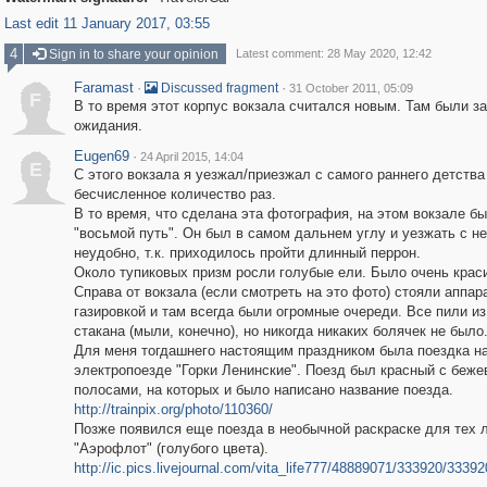
Last edit 11 January 2017, 03:55
4
Sign in to share your opinion
Latest comment: 28 May 2020, 12:42
Faramast
·
·
Discussed fragment
31 October 2011, 05:09
F
В то время этот корпус вокзала считался новым. Там были з
ожидания.
Eugen69
·
24 April 2015, 14:04
E
С этого вокзала я уезжал/приезжал с самого раннего детства
бесчисленное количество раз.
В то время, что сделана эта фотография, на этом вокзале был
"восьмой путь". Он был в самом дальнем углу и уезжать с н
неудобно, т.к. приходилось пройти длинный перрон.
Около тупиковых призм росли голубые ели. Было очень крас
Справа от вокзала (если смотреть на это фото) стояли аппар
газировкой и там всегда были огромные очереди. Все пили из
стакана (мыли, конечно), но никогда никаких болячек не было
Для меня тогдашнего настоящим праздником была поездка н
электропоезде "Горки Ленинские". Поезд был красный с беж
полосами, на которых и было написано название поезда.
http://trainpix.org/photo/110360/
Позже появился еще поезда в необычной раскраске для тех л
"Аэрофлот" (голубого цвета).
http://ic.pics.livejournal.com/vita_life777/48889071/333920/3339