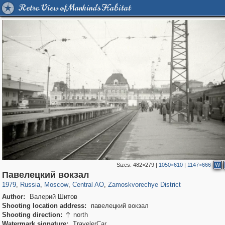
Retro View of Mankind's Habitat
Sizes:
482×279
|
1050×610
|
1147×666
W
319,878
1,407,206
160,021
8,286
29,248
5,916
6,190
211
Павелецкий вокзал
1979
,
Russia
,
Moscow
,
Central AO
,
Zamoskvorechye District
Author:
Валерий Шитов
Shooting location address:
павелецкий вокзал
Shooting direction:
north

Watermark signature:
TravelerCar