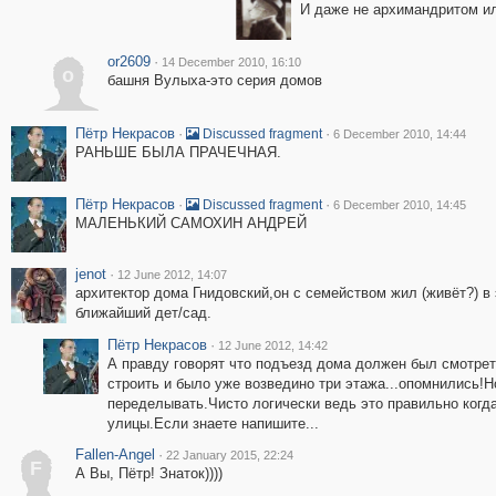
И даже не архимандритом или
or2609
·
14 December 2010, 16:10
o
башня Вулыха-это серия домов
Пётр Некрасов
·
·
Discussed fragment
6 December 2010, 14:44
РАНЬШЕ БЫЛА ПРАЧЕЧНАЯ.
Пётр Некрасов
·
·
Discussed fragment
6 December 2010, 14:45
МАЛЕНЬКИЙ САМОХИН АНДРЕЙ
jenot
·
12 June 2012, 14:07
архитектор дома Гнидовский,он с семейством жил (живёт?) в
ближайший дет/сад.
Пётр Некрасов
·
12 June 2012, 14:42
А правду говорят что подъезд дома должен был смотреть
строить и было уже возведино три этажа...опомнились!Н
переделывать.Чисто логически ведь это правильно когд
улицы.Если знаете напишите...
Fallen-Angel
·
22 January 2015, 22:24
F
А Вы, Пётр! Знаток))))