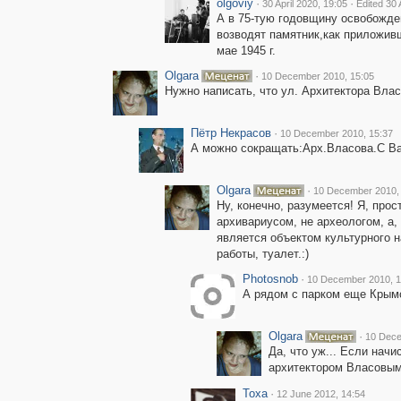
olgoviy
·
·
30 April 2020, 19:05
Edited 30 
А в 75-тую годовщину освобожден
возводят памятник,как приложивш
мае 1945 г.
Olgara
·
10 December 2010, 15:05
Нужно написать, что ул. Архитектора Власо
Пётр Некрасов
·
10 December 2010, 15:37
А можно сокращать:Арх.Власова.С Ва
Olgara
·
10 December 2010,
Ну, конечно, разумеется! Я, прос
архивариусом, не археологом, а,
является объектом культурного 
работы, туалет.:)
Photosnob
·
10 December 2010, 1
А рядом с парком еще Крымс
Olgara
·
10 Dece
Да, что уж... Если начи
архитектором Власовым
Toxa
·
12 June 2012, 14:54