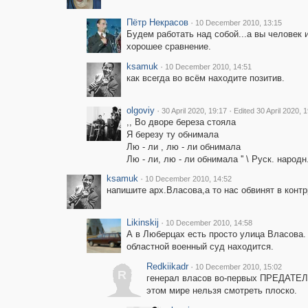
Пётр Некрасов
·
10 December 2010, 13:15
Будем работать над собой...а вы человек 
хорошее сравнение.
ksamuk
·
10 December 2010, 14:51
как всегда во всём находите позитив.
olgoviy
·
·
30 April 2020, 19:17
Edited 30 April 2020, 
,, Во дворе береза стояла
Я березу ту обнимала
Лю - ли , лю - ли обнимала
Лю - ли, лю - ли обнимала '' \ Руск. народн
ksamuk
·
10 December 2010, 14:52
напишите арх.Власова,а то нас обвинят в конт
Likinskij
·
10 December 2010, 14:58
А в Люберцах есть просто улица Власова.
областной военный суд находится.
Redkiikadr
·
10 December 2010, 15:02
R
генерал власов во-первых ПРЕДАТЕЛЬ
этом мире нельзя смотреть плоско.