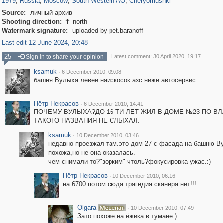
1979
,
Russia
,
Moscow
,
South-Western AO
,
Cheryomushki
Source:
личный архив
Shooting direction:
north

Watermark signature:
uploaded by pet.baranoff
Last edit 12 June 2024, 20:48
25
Sign in to share your opinion
Latest comment: 30 April 2020, 19:17
ksamuk
·
6 December 2010, 09:08
башня Вулыха.левее наискосок азс ниже автосервис.
Пётр Некрасов
·
6 December 2010, 14:41
ПОЧЕМУ ВУЛЫХА?ДО 16-ТИ ЛЕТ ЖИЛ В ДОМЕ №23 ПО В
ТАКОГО НАЗВАНИЯ НЕ СЛЫХАЛ.
ksamuk
·
10 December 2010, 03:46
недавно проезжал там.это дом 27 с фасада на башню В
похожа,но не она оказалась.
чем снимали то?"зорким" чтоль?фокусировка ужас.:)
Пётр Некрасов
·
10 December 2010, 06:16
на 6700 потом сюда.трагедия сканера нет!!!
Olgara
·
10 December 2010, 07:49
Зато похоже на ёжика в тумане:)