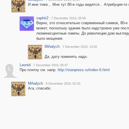
И мне тоже... Мне тут 80-е годы видятся... Атрибуция-то
saphir2
·
7 December 2010, 05:56
Верно, это относительно современный снимок, 80-е
может, поскольку здание было надстроено уже после
люминисцентные лампы. До революции дом выгляд
было мощения.
Mihalych
·
7 December 2010, 13:20
Да, дату поменять надо.
Leonid
·
7 December 2010, 05:47
L
Про плитку см. напр.
http://stanpress.ru/index-6.html
Mihalych
·
8 December 2010, 02:33
Ага, спасибо.