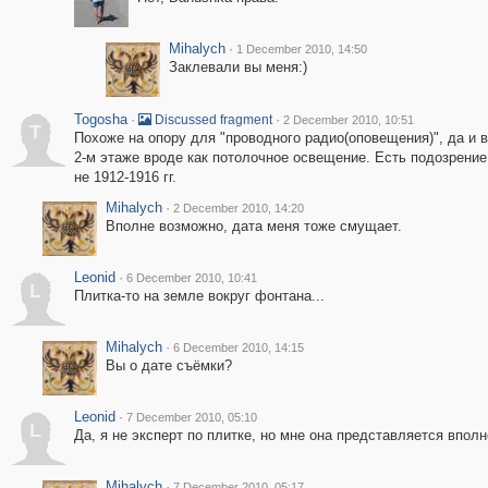
Mihalych
·
1 December 2010, 14:50
Заклевали вы меня:)
Togosha
·
·
Discussed fragment
2 December 2010, 10:51
T
Похоже на опору для "проводного радио(оповещения)", да и в
2-м этаже вроде как потолочное освещение. Есть подозрение,
не 1912-1916 гг.
Mihalych
·
2 December 2010, 14:20
Вполне возможно, дата меня тоже смущает.
Leonid
·
6 December 2010, 10:41
L
Плитка-то на земле вокруг фонтана...
Mihalych
·
6 December 2010, 14:15
Вы о дате съёмки?
Leonid
·
7 December 2010, 05:10
L
Да, я не эксперт по плитке, но мне она представляется вполн
Mihalych
·
7 December 2010, 05:17