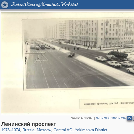
Retro View of Mankind's Habitat
Sizes:
482×346
|
976×700
|
1023×734
W
319,864
1,406,672
160,010
8,286
29,243
5,916
13,378
458
Ленинский проспект
1973
–
1974
,
Russia
,
Moscow
,
Central AO
,
Yakimanka District