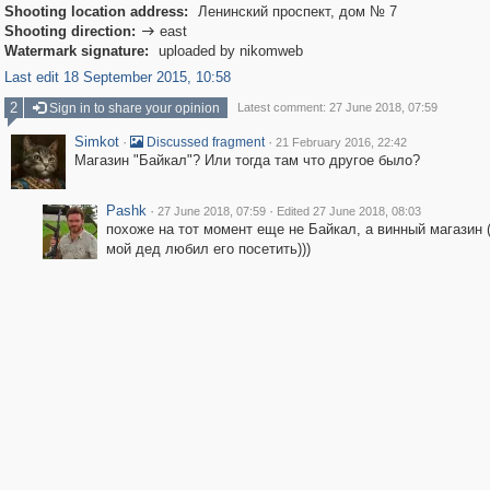
Shooting location address:
Ленинский проспект, дом № 7
Shooting direction:
east

Watermark signature:
uploaded by nikomweb
Last edit 18 September 2015, 10:58
2
Sign in to share your opinion
Latest comment: 27 June 2018, 07:59
Simkot
·
·
Discussed fragment
21 February 2016, 22:42
Магазин "Байкал"? Или тогда там что другое было?
Pashk
·
·
27 June 2018, 07:59
Edited 27 June 2018, 08:03
похоже на тот момент еще не Байкал, а винный магазин 
мой дед любил его посетить)))