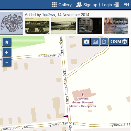
Gallery
Sign up
Login
EN
Added by
1qa2ws
, 14 November 2014
OSM