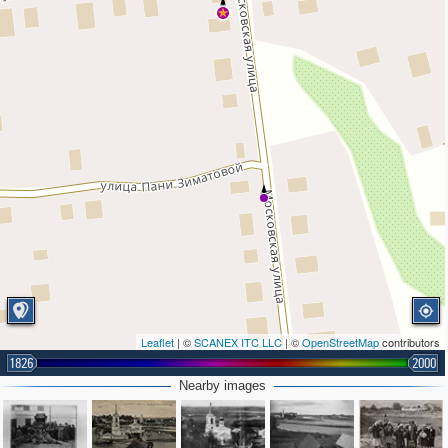
Leaflet
| ©
SCANEX ITC LLC
| ©
OpenStreetMap
contributors
1826
2000
Nearby images