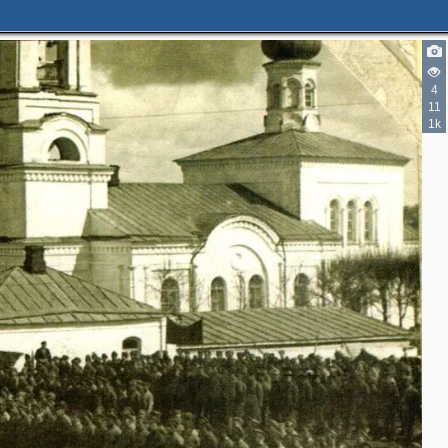
4
11
1k