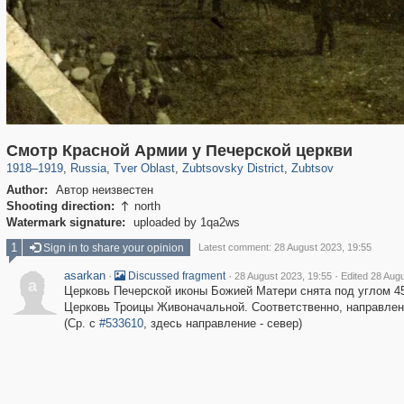
22,593
1,407,361
544
29,248
164
9
93
2
Смотр Красной Армии у Печерской церкви
1918
–
1919
,
Russia
,
Tver Oblast
,
Zubtsovsky District
,
Zubtsov
Author:
Автор неизвестен
Shooting direction:
north

Watermark signature:
uploaded by 1qa2ws
1
Sign in to share your opinion
Latest comment: 28 August 2023, 19:55
asarkan
·
·
·
Discussed fragment
28 August 2023, 19:55
Edited 28 Aug
a
Церковь Печерской иконы Божией Матери снята под углом 45
Церковь Троицы Живоначальной. Соответственно, направлени
(Ср. с
#533610
, здесь направление - север)