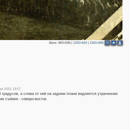
Sizes:
864×546
|
1050×664
|
1560×986
W
ust 2023, 19:57
 градусов, а слева от неё на заднем плане виднеется утраченная
е съёмки - северо-восток.