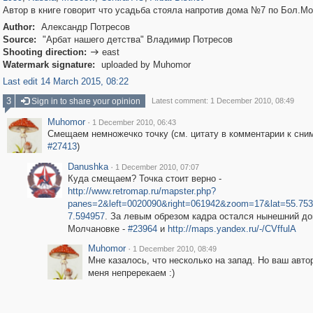
Автор в книге говорит что усадьба стояла напротив дома №7 по Бол.М
Author:
Александр Потресов
Source:
"Арбат нашего детства" Владимир Потресов
Shooting direction:
east

Watermark signature:
uploaded by Muhomor
Last edit 14 March 2015, 08:22
3
Sign in to share your opinion
Latest comment: 1 December 2010, 08:49
Muhomor
·
1 December 2010, 06:43
Смещаем немножечко точку (см. цитату в комментарии к сним
#27413
)
Danushka
·
1 December 2010, 07:07
Куда смещаем? Точка стоит верно -
http://www.retromap.ru/mapster.php?
panes=2&left=0020090&right=061942&zoom=17&lat=55.75
7.594957
. За левым обрезом кадра остался нынешний до
Молчановке -
#23964
и
http://maps.yandex.ru/-/CVffulA
Muhomor
·
1 December 2010, 08:49
Мне казалось, что несколько на запад. Но ваш авто
меня непререкаем :)