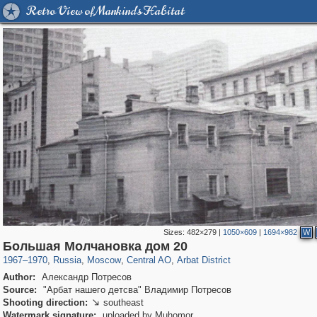
Retro View of Mankind's Habitat
Sizes:
482×279
|
1050×609
|
1694×982
W
319,864
1,406,710
160,011
8,286
29,243
5,916
13,485
356
Большая Молчановка дом 20
1967
–
1970
,
Russia
,
Moscow
,
Central AO
,
Arbat District
Author:
Александр Потресов
Source:
"Арбат нашего детсва" Владимир Потресов
Shooting direction:
southeast

Watermark signature:
uploaded by Muhomor