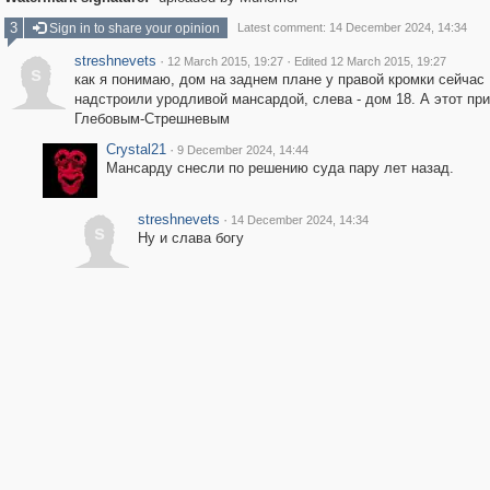
3
Sign in to share your opinion
Latest comment: 14 December 2024, 14:34
streshnevets
·
·
12 March 2015, 19:27
Edited 12 March 2015, 19:27
s
как я понимаю, дом на заднем плане у правой кромки сейчас
надстроили уродливой мансардой, слева - дом 18. А этот п
Глебовым-Стрешневым
Crystal21
·
9 December 2024, 14:44
Мансарду снесли по решению суда пару лет назад.
streshnevets
·
14 December 2024, 14:34
s
Ну и слава богу