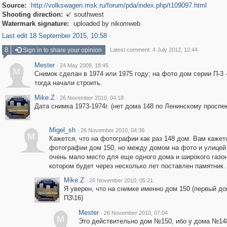
Source:
http://volkswagen.msk.ru/forum/pda/index.php/t109097.html
Shooting direction:
southwest

Watermark signature:
uploaded by nikomweb
Last edit 18 September 2015, 10:58
8
Sign in to share your opinion
Latest comment: 4 July 2012, 12:44
Mester
·
24 May 2009, 18:45
M
Снимок сделан в 1974 или 1975 году; на фото дом серии П-3 -
тогда начали строить.
Mike.Z
·
26 November 2010, 04:18
Дата снимка 1973-1974г. (нет дома 148 по Ленинскому проспек
Migel_sh
·
26 November 2010, 04:36
M
Кажется, что на фотографии как раз 148 дом. Вам кажетс
фотографии дом 150, но между домом на фото и улицей
очень мало место для еще одного дома и широкого газон
котором будет через несколько лет поставлен памятник.
Mike.Z
·
26 November 2010, 05:21
Я уверен, что на снимке именно дом 150 (первый до
П3\16)
Mester
·
26 November 2010, 07:04
M
Это действительно дом №150, ибо у дома №14