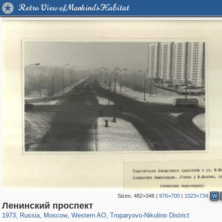
Retro View of Mankind's Habitat
Sizes:
482×346
|
976×700
|
1023×734
W
319,780
1,406,485
8,286
27,129
29,243
310
2,259
7
Ленинский проспект
1973
,
Russia
,
Moscow
,
Western AO
,
Troparyovo-Nikulino District