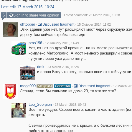
Last edit 17 March 2015, 10:24
6
Sign in to share your opinion
Latest comment: 23 March 2016, 10:28
offtopper
·
·
Discussed fragment
15 October 2014, 11:02
Этих зданий уже нет.Тут расширяют мост через окружную ж
дорогу.Там сейчас стройка века идет.
pms196
·
12 January 2015, 14:49
Нет, их нет по другой причине - на их месте расширяетс
комплекс Метрополис. А мост немного расширили совсем
чугунки левее уже давно нету...
dmk
·
23 March 2016, 10:28
и слава Богу что нету, сколько вони от этой чугунк
mega909
·
·
Discussed fragment
17 March 201
Леонид, если Вы снимали из дома 29, то что же это?
Leo_Scorpion
·
17 March 2015, 09:43
Все, что угодно. Скорее всего, какая-то часть здания (и
смотреть.
Съемка производилась не с крыши, а с балкона лестничн
либо что-то аналогичное.