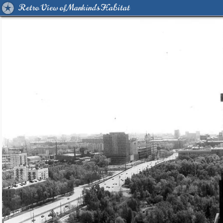
Retro View of Mankind's Habitat