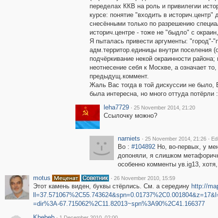
переделах ККВ на роль и привилегии истор
курсе: понятие "входить в историч.центр"
снесёнными только по разрешению специал
историч.центре - тоже не "быдло" с окраин, 
Я пыталась привести аргументы: "город"-"п
адм.территор.единицы внутри поселения (о
подчёркивание некой окраинности района; 
неотнесение себя к Москве, а означает то,
предыдущ.коммент.
Жаль Вас тогда в той дискуссии не было, 
была интересна, но много оттуда потёрли :
leha7729
·
25 November 2014, 21:20
Ссылочку можно?
narniets
·
·
25 November 2014, 21:26
Ed
Во :
#104892
Но, во-первых, у ме
допоняли, я слишком метафоричн
особенно комменты ув.ig13, хотя,
motus
·
26 November 2010, 15:59
Этот камень виден, буквы стёрлись. См. а середину
http://ma
ll=37.571067%2C55.743624&spn=0.01737%2C0.001804&z=17&l
=dir%3A-67.715062%2C11.82013~spn%3A90%2C41.166377
Khebeb
·
1 December 2010, 02:00