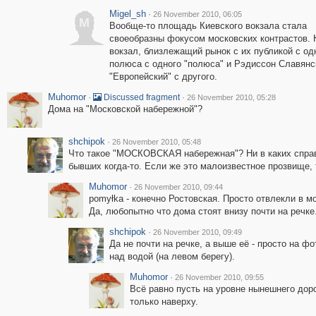
Migel_sh
·
26 November 2010, 06:05
M
Вообще-то площадь Киевского вокзала стала
своеобразны фокусом московских контрастов. 
вокзал, близлежащий рынок с их публикой с од
полюса с одного "полюса" и Рэдиссон Славянс
"Европейский" с другого.
Muhomor
·
·
Discussed fragment
26 November 2010, 05:28
Дома на "Московской набережной"?
shchipok
·
26 November 2010, 05:48
Что такое "МОСКОВСКАЯ набережная"? Ни в каких справо
бывших когда-то. Если же это малоизвестное прозвище, 
Muhomor
·
26 November 2010, 09:44
pomyłka - конечно Ростовская. Просто отвлекли в мо
Да, любопытно что дома стоят внизу почти на речке
shchipok
·
26 November 2010, 09:49
Да не почти на речке, а выше её - просто на ф
над водой (на левом берегу).
Muhomor
·
26 November 2010, 09:55
Всё равно пусть на уровне нынешнего доро
только наверху.