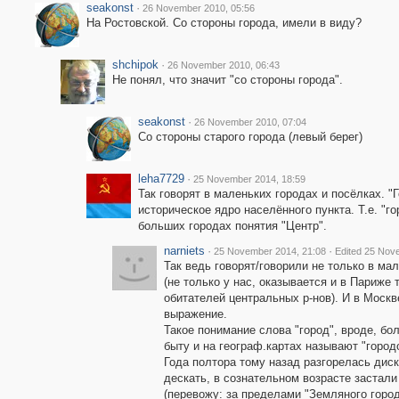
seakonst
·
26 November 2010, 05:56
На Ростовской. Со стороны города, имели в виду?
shchipok
·
26 November 2010, 06:43
Не понял, что значит "со стороны города".
seakonst
·
26 November 2010, 07:04
Со стороны старого города (левый берег)
leha7729
·
25 November 2014, 18:59
Так говорят в маленьких городах и посёлках.
историческое ядро населённого пункта. Т.е. "г
больших городах понятия "Центр".
narniets
·
·
25 November 2014, 21:08
Edited 25 Nov
Так ведь говорят/говорили не только в ма
(не только у нас, оказывается и в Париже
обитателей центральных р-нов). И в Москве 
выражение.
Такое понимание слова "город", вроде, бо
быту и на географ.картах называют "город
Года полтора тому назад разгорелась диск
дескать, в сознательном возрасте застал
(перевожу: за пределами "Земляного города