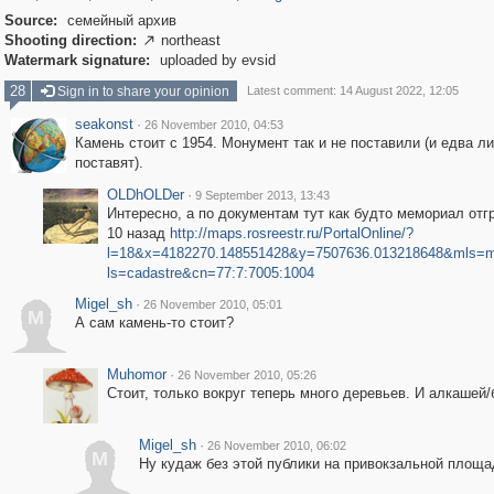
Source:
семейный архив
Shooting direction:
northeast

Watermark signature:
uploaded by evsid
28
Sign in to share your opinion
Latest comment: 14 August 2022, 12:05
seakonst
·
26 November 2010, 04:53
Камень стоит с 1954. Монумент так и не поставили (и едва ли
поставят).
OLDhOLDer
·
9 September 2013, 13:43
Интересно, а по документам тут как будто мемориал отг
10 назад
http://maps.rosreestr.ru/PortalOnline/?
l=18&x=4182270.148551428&y=7507636.013218648&mls=
ls=cadastre&cn=77:7:7005:1004
Migel_sh
·
26 November 2010, 05:01
M
А сам камень-то стоит?
Muhomor
·
26 November 2010, 05:26
Стоит, только вокруг теперь много деревьев. И алкашей
Migel_sh
·
26 November 2010, 06:02
M
Ну кудаж без этой публики на привокзальной площад