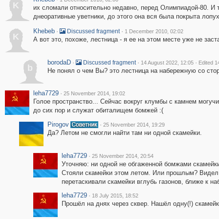
K
их сломали относительно недавно, перед Олимпиадой-80. И 
днеоративные уветники, до этого она вся была покрыта лопу
Khebeb
·
·
Discussed fragment
1 December 2010, 02:02
K
А вот это, похоже, лестница - я ее на этом месте уже не заст
borodaD
·
·
·
Discussed fragment
14 August 2022, 12:05
Edited 1
b
Не понял о чем Вы? это лестница на набережную со сто
leha7729
·
25 November 2014, 19:02
Голое пространство... Сейчас вокруг клумбы с камнем могуч
до сих пор и служат обиталищем бомжей :(
Pirogov
·
25 November 2014, 19:29
Да? Летом не смогли найти там ни одной скамейки.
leha7729
·
25 November 2014, 20:54
Уточняю: ни одной не обгаженной бомжами скамейк
Стояли скамейки этом летом. Или прошлым? Видел 
перетаскивали скамейки вглубь газонов, ближе к н
leha7729
·
18 July 2015, 18:52
Прошёл на днях через сквер. Нашёл одну(!) скамейк