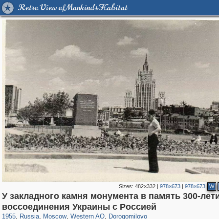
Retro View of Mankind's Habitat
Sizes:
482×332
|
978×673
|
978×673
W
У закладного камня монумента в память 300-лет
319,878
1,407,269
8,286
27,131
29,248
310
6,082
107
воссоединения Украины с Россией
1955
,
Russia
,
Moscow
,
Western AO
,
Dorogomilovo