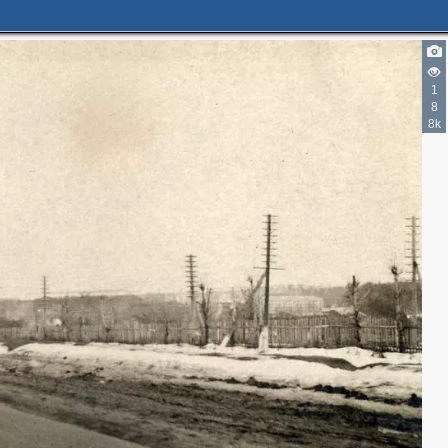
1
8
8k
3