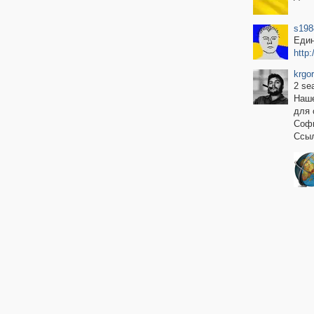
s198
Един
http
krgo
2 se
Наше
для 
Софь
Ссыл