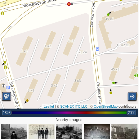
2
2
3
Leaflet
| ©
SCANEX ITC LLC
| ©
OpenStreetMap
contributors
1826
2000
Nearby images