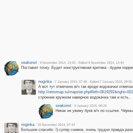
seakonst
·
·
9 November 2014, 13:43
Edited 9 November 2014, 13:44
Поставил точку. Будет конструктивная критика - будем корре
noginka
·
·
7 January 2015, 07:48
Edited 7 January 2015, 09:50
А вот тут отмечено в/ч так вроде водокачки отмечал
http://retromap.ru/mapster.php#left=0619292&right
строение кружком наверное водокачка там и есть..
seakonst
·
9 January 2015, 09:26
Никак не увижу букв в/ч по ссылке. Чёрны
noginka
·
10 November 2014, 07:43
Большое спасибо..!).супер снимок, очень трудно правда разо