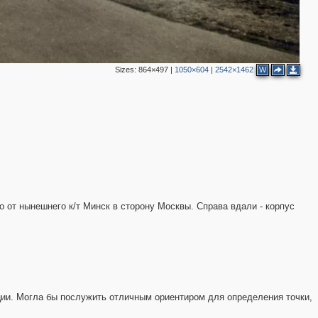
Sizes:
864×497
|
1050×604
|
2542×1462
W
 от нынешнего к/т Минск в сторону Москвы. Справа вдали - корпус
ии. Могла бы послужить отличным ориентиром для определения точки,