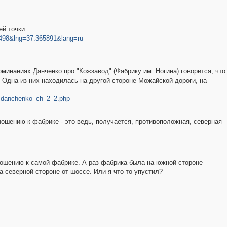
ей точки
5498&lng=37.365891&lang=ru
оминаниях Данченко про "Кожзавод" (Фабрику им. Ногина) говорится, что
Одна из них находилась на другой стороне Можайской дороги, на
ga_danchenko_ch_2_2.php
ношению к фабрике - это ведь, получается, противоположная, северная
тношению к самой фабрике. А раз фабрика была на южной стороне
 северной стороне от шоссе. Или я что-то упустил?