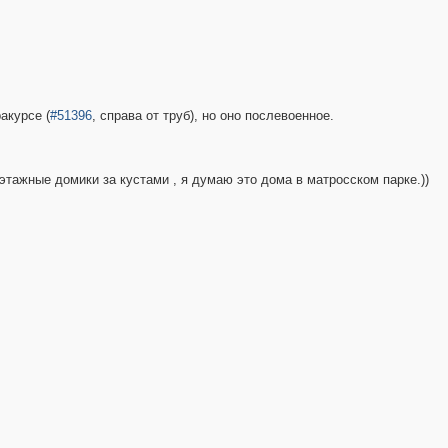
акурсе (
#51396
, справа от труб), но оно послевоенное.
этажные домики за кустами , я думаю это дома в матросском парке.))