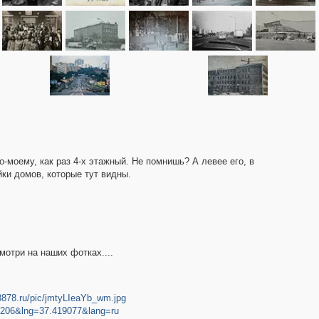
по-моему, как раз 4-х этажный. Не помнишь? А левее его, в
ки домов, которые тут видны.
мотри на наших фотках....
8878.ru/pic/jmtyLIeaYb_wm.jpg
12206&lng=37.419077&lang=ru