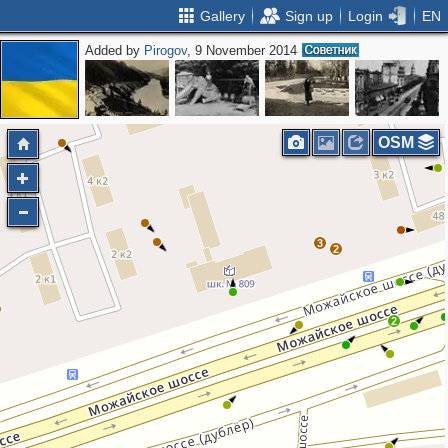
Gallery
Sign up
Login
EN
Added by
Pirogov
, 9 November 2014
2
OSM
3
2
2