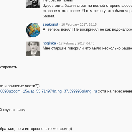
Не совсем понял.
Здесь одна башня стоит на южной стороне шоссе, 
стороне этого шоссе. Я отметил ту, что была чер
башни.
seakonst
·
16 February 2017, 18:15
А, теперь понял! Не воспринял её как водонапо
noginka
·
17 February 2017, 04:43
Мне старшие говорили что было несколько башен
ктировать.
и и воинские части?))
=0020090&zoom=15&lat=55.714974&lng=37.399995&lang=ru
хотя на пересечен
й кружок вижу.
браться, но и интересно в то-же время))