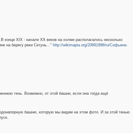
...В конце XIX - начале XX веков на холме располагалось несколько
е на берегу реки Сетунь..."
http://wikimapia.org/20891998/ru/Софьина-
еннюю тень. Возможно, от этой башни, если она тогда ещё
водонапорную башню, которую мы видим на этом фото. И за этой тенью
пуск.