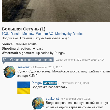
319,861
1,406,839
8,286
27,129
29,243
310
2,189
16
Большая Сетунь (1)
1936
,
Russia
,
Moscow
,
Western AO
,
Mozhaysky District
Подписано "Станция Сетунь Бел.-Балт. ж.д."
Source:
Личный архив
Shooting direction:
east

Watermark signature:
uploaded by Pirogov
59
Sign in to share your opinion
Latest comment: 30 January 2019, 17:04
seakonst
·
9 November 2014, 11:18
Супер! Судя по всему, Можайское шоссе, вид приблизительно
завода КИМ?
Pirogov
·
9 November 2014, 11:20
Водокачка поселковая?
seakonst
·
9 November 2014, 11:28
Водонапорная башня шуховской конструкц
но ни на одной карте найти её не смог.