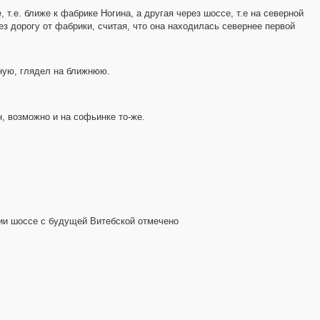
т.е. ближе к фабрике Ногина, а другая через шоссе, т.е на северной
ез дорогу от фабрики, считая, что она находилась севернее первой
рную, глядел на ближнюю.
, возможно и на софьинке то-же.
ии шоссе с будущей Витебской отмечено