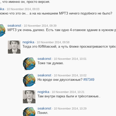
 что именно он, просто версия.
nka
·
10 November 2014, 09:03
ожно что это он... а на на нынешнем МРТЗ ничего подобного не было?
seakonst
·
10 November 2014, 09:39
МРТЗ уж очень далеко. Есть там одно 4-этажное здание в нужном р
noginka
·
10 November 2014, 09:58
Тогда это КИМовский, а чуть ближе просматриваются трёх
seakonst
·
10 November 2014, 10:01
Тоже так думаю.
seakonst
·
10 November 2014, 10:02
Но вроде они двухэтажные?
#97349
noginka
·
10 November 2014, 10:21
Там внутри парка были и трёхэтажные..
seakonst
·
10 November 2014, 10:29
Понял.