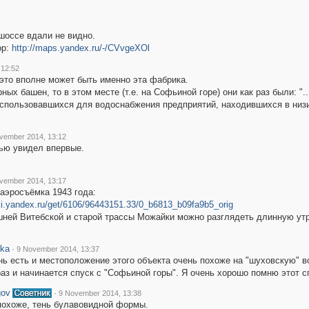
 шоссе вдали не видно.
ор:
http://maps.yandex.ru/-/CVvgeXOl
 12:52
 это вполне может быть именно эта фабрика.
ных башен, то в этом месте (т.е. на Софьиной горе) они как раз были: "
спользовавшихся для водоснабжения предприятий, находившихся в низин
vember 2014, 13:12
тью увидел впервые.
vember 2014, 13:17
аэросъёмка 1943 года:
tki.yandex.ru/get/6106/96443151.33/0_b6813_b09fa9b5_orig
ней Витебской и старой трассы Можайки можно разглядеть длинную утр
rka
·
9 November 2014, 13:37
нь есть и местоположение этого объекта очень похоже на "шуховскую" 
раз и начинается спуск с "Софьиной горы". Я очень хорошо помню этот с
gov
·
9 November 2014, 13:38
похоже, тень булавовидной формы.