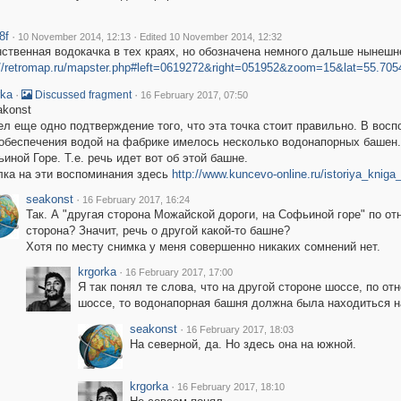
8f
·
·
10 November 2014, 12:13
Edited 10 November 2014, 12:32
ственная водокачка в тех краях, но обозначена немного дальше нынешн
://retromap.ru/mapster.php#left=0619272&right=051952&zoom=15&lat=55.70
rka
·
·
Discussed fragment
16 February 2017, 07:50
akonst
л еще одно подтверждение того, что эта точка стоит правильно. В восп
обеспечения водой на фабрике имелось несколько водонапорных башен. 
иной Горе. Т.е. речь идет вот об этой башне.
ка на эти воспоминания здесь
http://www.kuncevo-online.ru/istoriya_kni
seakonst
·
16 February 2017, 16:24
Так. А "другая сторона Можайской дороги, на Софьиной горе" по от
сторона? Значит, речь о другой какой-то башне?
Хотя по месту снимка у меня совершенно никаких сомнений нет.
krgorka
·
16 February 2017, 17:00
Я так понял те слова, что на другой стороне шоссе, по о
шоссе, то водонапорная башня должна была находиться на
seakonst
·
16 February 2017, 18:03
На северной, да. Но здесь она на южной.
krgorka
·
16 February 2017, 18:10