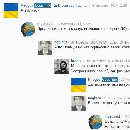
Pirogov
·
·
Discussed fragment
9 November 2014, 11:20
А это что?
seakonst
·
9 November 2014, 11:27
Предположил, что корпус игольного завода (КИМ), 
noginka
·
·
10 November 2014, 07:58
Edited 10 Nov
А по моему там нет корпусов с такой этаж
krgorka
·
·
10 November 2014, 08:16
Ed
Мне вот тоже кажется, что это то
"матроскином парке", как раз б
Pirogov
·
10 No
Да, дом всё-таки на гор
noginka
·
10 November 2014
Валер тот дом у меня ч
seakonst
·
10 N
Есть на КИМе
На карте:
http