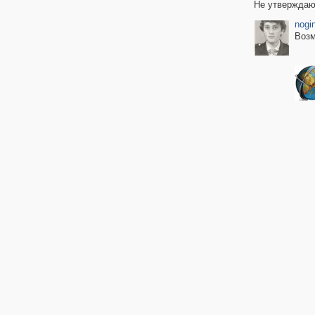
Не утверждаю,
nogi
Возм