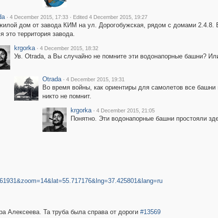
da
·
·
4 December 2015, 17:33
Edited 4 December 2015, 19:27
жилой дом от завода КИМ на ул. Дорогобужская, рядом с домами 2.4.8.
я это территория завода.
krgorka
·
4 December 2015, 18:32
Ув. Otrada, а Вы случайно не помните эти водонапорные башни? Ил
Otrada
·
4 December 2015, 19:31
Во время войны, как ориентиры для самолетов все башни 
никто не помнит.
krgorka
·
4 December 2015, 21:05
Понятно. Эти водонапорные башни простояли зде
ft=061931&zoom=14&lat=55.717176&lng=37.425801&lang=ru
ра Алексеева. Та труба была справа от дороги
#13569