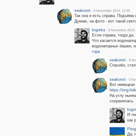
seakonst
·
9 November 2014, 12:45
Так она и есть справа. Подъёма
Думаю, на фото - вот такой сект
krgorka
·
9 November 2014,
Если справа, тогда да,
Что касается водонапор
водонапорных башен, и
гора
seakonst
·
9 No
Спасибо, ста
seakonst
·
9 No
Вот немецкая 
https://img-fo
На углу нынеш
сохранялась.
krgo
И те
как 
Piro
Да, 