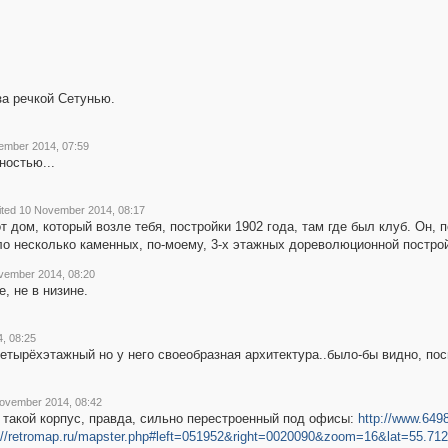
за речкой Сетунью.
ember 2014, 07:59
ностью...
ited 10 November 2014, 08:17
т дом, который возле тебя, постройки 1902 года, там где был клуб. Он, 
ыло несколько каменных, по-моему, 3-х этажных дореволюционной построй
vember 2014, 08:20
е, не в низине.
, 08:25
етырёхэтажный но у него своеобразная архитектура..было-бы видно, пос
ovember 2014, 08:42
 такой корпус, правда, сильно перестроенный под офисы:
http://www.649
://retromap.ru/mapster.php#left=051952&right=0020090&zoom=16&lat=55.7