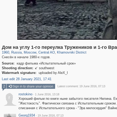
319,878
1,407,232
160,021
8,286
29,248
5,916
19,395
722
Дом на углу 1-го переулка Тружеников и 1-го Вр
1960
,
Russia
,
Moscow
,
Central AO
,
Khamovniki District
Снесён в начале 1980-х годов.
Source:
кадр фильма «Испытательный срок»
Shooting direction:
southwest

Watermark signature:
uploaded by AleX_I
Last edit 28 January 2021, 17:41
2
Sign in to share your opinion
Latest comment: 19 June 2016, 07:13
rostokino
·
1 June 2016, 13:18
r
Хороший фильм по книге ныне забытого писателя Нилина. Ему
"Жестокость". Фактически связана с Испытательным сроком. 
списанная с Испытательного срока - "Эра милосердия" Вайн
Georg1934
·
19 June 2016, 07:13