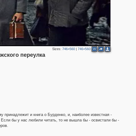
Sizes:
746×560
|
746×560
W
ажского переулка
 принадлежит и книга о Бурденко, и, наиболее известная -
Если бы у нас любили читать, то не вышла бы - освистали бы -
3
еров.