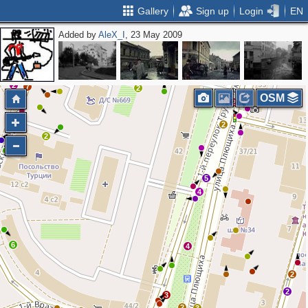
Gallery
Sign up
Login
EN
Added by
AleX_I
, 23 May 2009
2
2
4
6
2
3
3
2
7
2
OSM
2
2
3
2
5
4
6
4
2
2
3
2