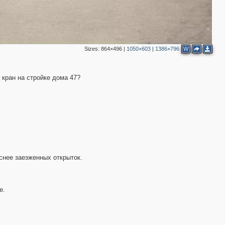
Sizes:
864×496
|
1050×603
|
1386×796
W
 кран на стройке дома 47?
снее заезженных открыток.
е.