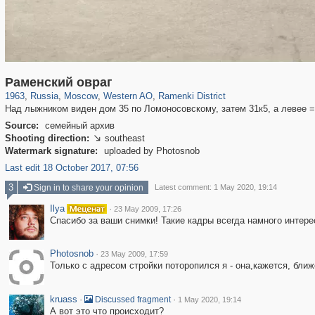
319,779
1,406,242
8,286
27,129
29,243
310
5,675
64
Раменский овраг
1963
,
Russia
,
Moscow
,
Western AO
,
Ramenki District
Над лыжником виден дом 35 по Ломоносовскому, затем 31к5, а левее =
Source:
семейный архив
Shooting direction:
southeast

Watermark signature:
uploaded by Photosnob
Last edit 18 October 2017, 07:56
3
Sign in to share your opinion
Latest comment: 1 May 2020, 19:14
Ilya
·
23 May 2009, 17:26
Спасибо за ваши снимки! Такие кадры всегда намного интере
Photosnob
·
23 May 2009, 17:59
Только с адресом стройки поторопился я - она,кажется, ближ
kruass
·
·
Discussed fragment
1 May 2020, 19:14
А вот это что происходит?