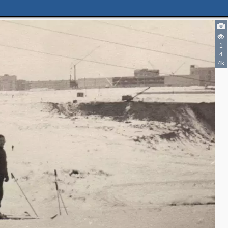
1
4
4k