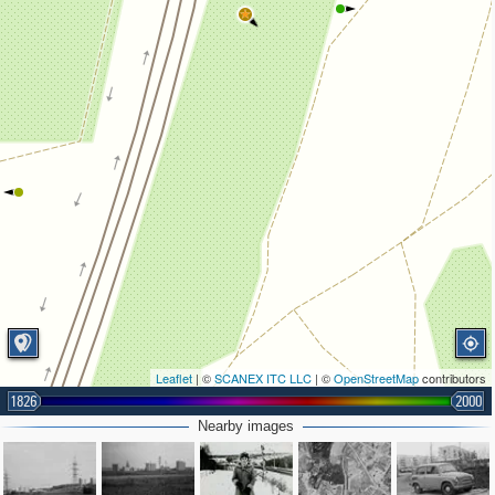
Leaflet
| ©
SCANEX ITC LLC
| ©
OpenStreetMap
contributors
1826
2000
Nearby images
2