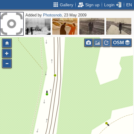
Gallery
Sign up
Login
EN
Added by
Photosnob
, 23 May 2009
OSM