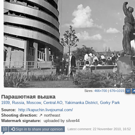
Sizes:
466×700
|
676×1015
W
319,882
1,407,328
160,021
8,286
29,248
5,916
13,378
458
2,763
8
Парашютная вышка
1939
,
Russia
,
Moscow
,
Central AO
,
Yakimanka District
,
Gorky Park
Source:
http://kapuchin.livejournal.com/
Shooting direction:
northeast

Watermark signature:
uploaded by silver44
10
Sign in to share your opinion
Latest comment: 22 November 2010, 16:52