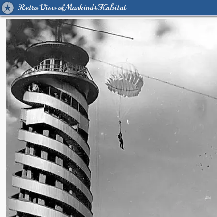
Retro View of Mankind's Habitat