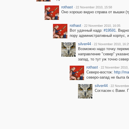
rothast
·
22 November 2010, 15:58
Оно хорошо видно справа от вышки (
rothast
·
22 November 2010, 16:05
Вот удачный кадр:
#19591
. Видн
пору административный корпус, 
silver44
·
22 November 2010, 16:2
Возможно надо точку переме
направление "север" указано
запад, то тут уж точно севе
rothast
·
22 November 2010,
Северо-восток:
http://m
северо-запад не была б
silver44
·
22 November
Согласен с Вами. 