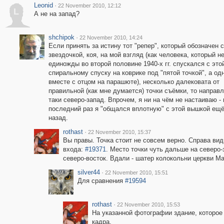
Leonid
·
22 November 2010, 12:12
L
А не на запад?
shchipok
·
22 November 2010, 14:24
Если принять за истину тот "репер", который обозначен 
звездочкой, коя, на мой взгляд (как человека, который н
единожды во второй половине 1940-х гг. спускался с это
спиральному спуску на коврике под "пятой точкой", а о
вместе с отцом на парашюте), несколько далековата от
правильной (как мне думается) точки съёмки, то направл
таки северо-запад. Впрочем, я ни на чём не настаиваю -
последний раз я "общался вплотную" с этой вышкой ещё 
назад.
rothast
·
22 November 2010, 15:37
Вы правы. Точка стоит не совсем верно. Справа ви
входа:
#19371
. Место точки чуть дальше на северо-
северо-восток. Вдали - шатер колокольни церкви М
silver44
·
22 November 2010, 15:51
Для сравнения
#19594
rothast
·
22 November 2010, 15:53
На указанной фотографии здание, которое
кадра.