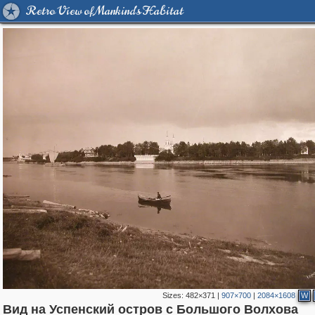
Retro View of Mankind's Habitat
Sizes:
482×371
|
907×700
|
2084×1608
W
1,406,255
38,918
592
29,243
1,799
65
Вид на Успенский остров с Большого Волхова