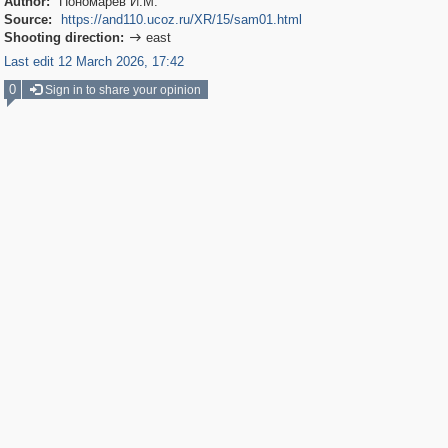
Author:
Пономарев И.М.
Source:
https://and110.ucoz.ru/XR/15/sam01.html
Shooting direction:
east

Last edit 12 March 2026, 17:42
0
Sign in to share your opinion