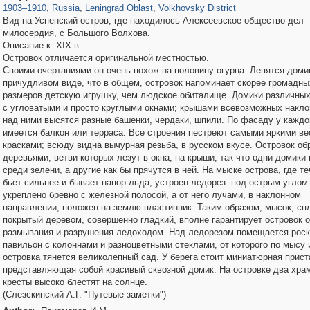
1903
–
1910
,
Russia
,
Leningrad Oblast
,
Volkhovsky District
Вид на Успенский остров, где находилось Алексеевское общество дел
милосердия, с Большого Волхова.
Описание к. XIX в.:
Островок отличается оригинальной местностью.
Своими очертаниями он очень похож на половину огурца. Лепятся доми
причудливом виде, что в общем, островок напоминает скорее громадны
размеров детскую игрушку, чем людское обиталище. Домики различных
с угловатыми и просто круглыми окнами; крышами всевозможных накло
над ними высятся разные башенки, чердаки, шпили. По фасаду у каждо
имеется балкон или терраса. Все строения пестреют самыми яркими в
красками; всюду видна вычурная резьба, в русском вкусе. Островок о
деревьями, ветви которых лезут в окна, на крыши, так что одни домики
среди зелени, а другие как бы прячутся в ней. На мыске острова, где т
бьет сильнее и бывает напор льда, устроен ледорез: под острым углом
укреплено бревно с железной полосой, а от него лучами, в наклонном
направлении, положен на землю пластинник. Таким образом, мысок, сп
покрытый деревом, совершенно гладкий, вполне гарантирует островок о
размывания и разрушения ледоходом. Над ледорезом помещается рос
павильон с колоннами и разноцветными стеклами, от которого по мысу 
островка тянется великолепный сад. У берега стоит миниатюрная прист
представляющая собой красивый сквозной домик. На островке два храм
кресты высоко блестят на солнце.
(Слезскинский А.Г. "Путевые заметки")