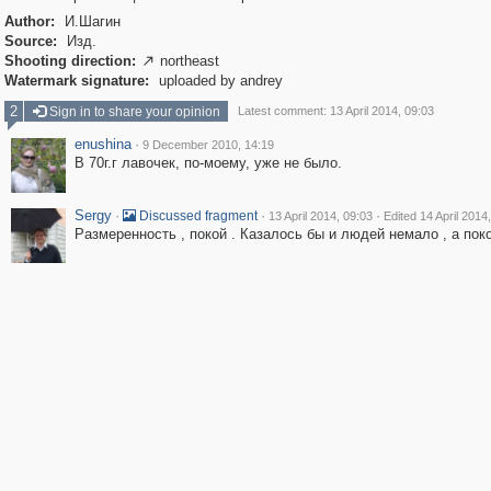
Author:
И.Шагин
Source:
Изд.
Shooting direction:
northeast

Watermark signature:
uploaded by andrey
2
Sign in to share your opinion
Latest comment: 13 April 2014, 09:03
enushina
·
9 December 2010, 14:19
В 70г.г лавочек, по-моему, уже не было.
Sergy
·
·
·
Discussed fragment
13 April 2014, 09:03
Edited 14 April 2014
Размеренность , покой . Казалось бы и людей немало , а поко