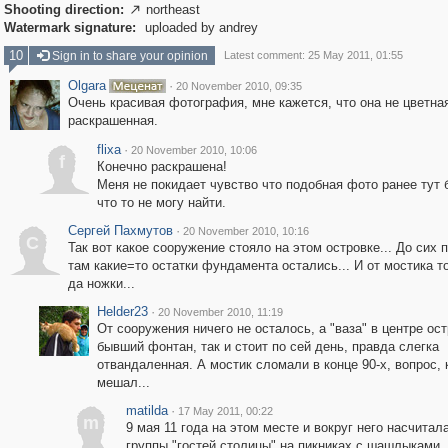
Shooting direction:
northeast

Watermark signature:
uploaded by andrey
10
Sign in to share your opinion
Latest comment: 25 May 2011, 01:55
Olgara
·
20 November 2010, 09:35
Очень красивая фотография, мне кажется, что она не цветная
раскрашенная.
flixa
·
20 November 2010, 10:06
f
Конечно раскрашена!
Меня не покидает чувство что подобная фото ранее тут 
что то не могу найти.
Сергей Пахмутов
·
20 November 2010, 10:16
С
Так вот какое сооружение стояло на этом островке... До сих п
там какие=то остатки фундамента остались... И от мостика т
да ножки...
Helder23
·
20 November 2010, 11:19
От сооружения ничего не осталось, а "ваза" в центре ост
бывший фонтан, так и стоит по сей день, правда слегка
отвандаленная. А мостик сломали в конце 90-х, вопрос, 
мешал...
matilda
·
17 May 2011, 00:22
m
9 мая 11 года на этом месте и вокруг него насчитал
группы "гостей столицы" на пикниках с шашлыками. 