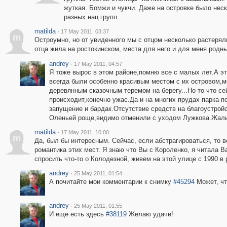
жуткая. Бомжи и чукчи. Даже на островке было нес
разных нац групп.
matilda
·
17 May 2011, 03:37
m
Остроумно, но от увиденного мы с отцом несколько растерял
отца жила на ростокинском, места для него и для меня родны
andrey
·
17 May 2011, 04:57
Я тоже вырос в этом районе,помню все с малых лет.А э
всегда были особенно красивым местом с их островом,м
деревянным сказочным теремом на берегу...Но то что се
происходит,конечно ужас.Да и на многих прудах парка п
запущение и бардак.Отсутствие средств на благоустройс
Оленьей роще,видимо отменили с уходом Лужкова.Жаль
matilda
·
17 May 2011, 10:00
m
Да, был бы интересным. Сейчас, если абстрагироваться, то в
романтика этих мест. Я знаю что Вы с Короленко, я читала В
спросить что-то о Колодезной, живем на этой улице с 1990 в
andrey
·
25 May 2011, 01:54
А почитайте мои комментарии к снимку
#45294
Может, что
andrey
·
25 May 2011, 01:55
И еще есть здесь
#38119
Желаю удачи!