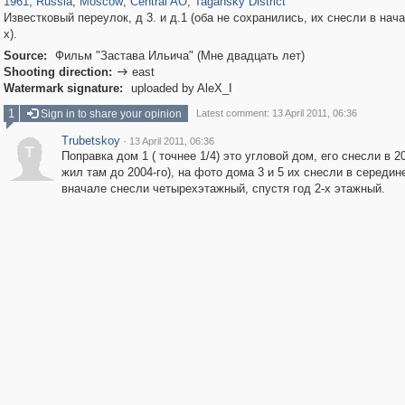
1961
,
Russia
,
Moscow
,
Central AO
,
Tagansky District
Известковый переулок, д 3. и д.1 (оба не сохранились, их снесли в нач
х).
Source:
Фильм "Застава Ильича" (Мне двадцать лет)
Shooting direction:
east

Watermark signature:
uploaded by AleX_I
1
Sign in to share your opinion
Latest comment: 13 April 2011, 06:36
Trubetskoy
·
13 April 2011, 06:36
T
Поправка дом 1 ( точнее 1/4) это угловой дом, его снесли в 2
жил там до 2004-го), на фото дома 3 и 5 их снесли в середине
вначале снесли четырехэтажный, спустя год 2-х этажный.