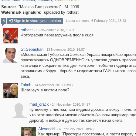
Source:
"Москва Гиляровского" - М.:2006
Watermark signature:
uploaded by rothast
5
Sign in to share your opinion
Latest comment: 6 February 2021, 18:43
rothast
·
13 November 2010, 16:03
Фотография перезагружена после сбоя.
St.Sebastian
·
13 November 2010, 16:07
«Московъская Губернская Земская Управа покорнейше проситъ
проезжающихъ ОДНОВРЕМЕННО съ уплатою денегъ требов
квитанцiи и сохранять ихъ для контроля чтобы не подвергать
вторичному сбору» - борьба с мздоимством ГАИшниковъ поз
века.
Taboh
·
14 November 2010, 03:03
Шлагбаум в чистом поле?
mad_crack
·
14 November 2010, 04:27
ну почему в чистом, там видимо дорога, а вокруг поле. и
что этот шлагбаум можно объехать(канавы например вд
дороги). и вобще я думаю так кажется из-за снега.
AlexandrL
·
6 February 2021, 18:43
Как пример: "Просторы просторами, а пасти корову