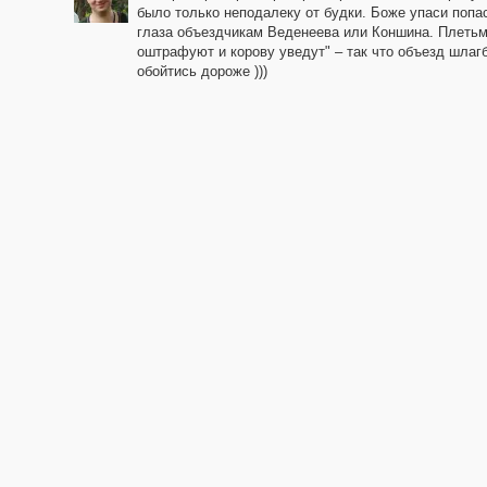
было только неподалеку от будки. Боже упаси попа
глаза объездчикам Веденеева или Коншина. Плетьм
оштрафуют и корову уведут" – так что объезд шлаг
обойтись дороже )))