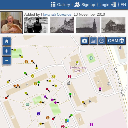
Gallery
Sign up
Login
EN
Added by
Николай Соколов
, 13 November 2010
OSM
4
2
2
2
2
2
3
3
2