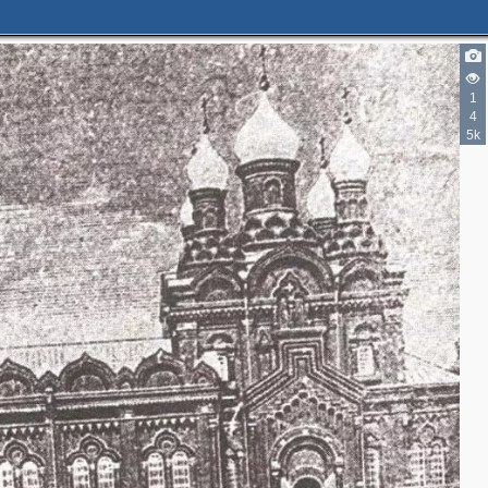
1
4
5k