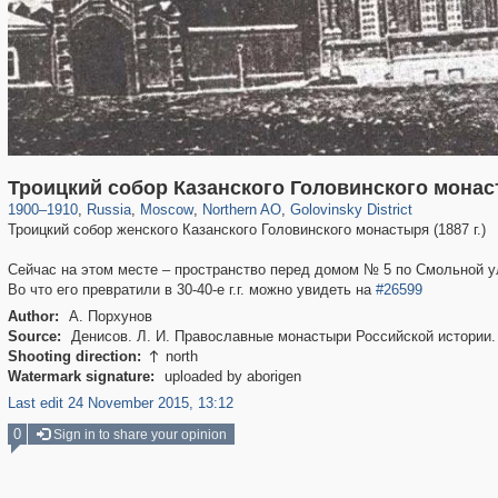
319,878
1,407,206
8,286
22,544
29,248
598
1,532
31
Троицкий собор Казанского Головинского мона
1900
–
1910
,
Russia
,
Moscow
,
Northern AO
,
Golovinsky District
Троицкий собор женского Казанского Головинского монастыря (1887 г.)
Сейчас на этом месте – пространство перед домом № 5 по Смольной у
Во что его превратили в 30-40-е г.г. можно увидеть на
#26599
Author:
А. Порхунов
Source:
Денисов. Л. И. Православные монастыри Российской истории. 
Shooting direction:
north

Watermark signature:
uploaded by aborigen
Last edit 24 November 2015, 13:12
0
Sign in to share your opinion