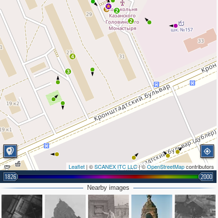
5
2
2
4
3
Leaflet
| ©
SCANEX ITC LLC
| ©
OpenStreetMap
contributors
1826
2000
Nearby images