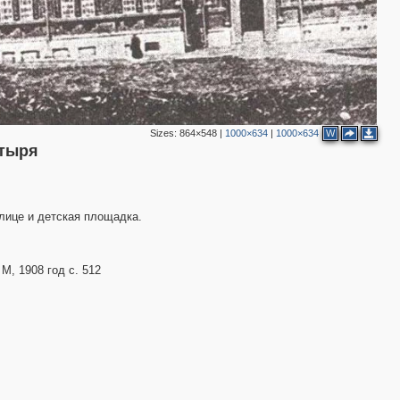
Sizes:
864×548
|
1000×634
|
1000×634
W
стыря
лице и детская площадка.
М, 1908 год с. 512
2