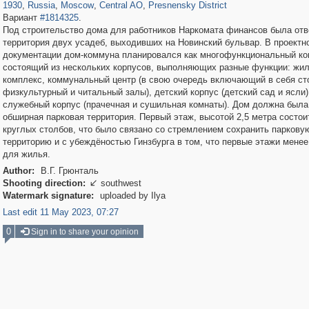
1930
,
Russia
,
Moscow
,
Central AO
,
Presnensky District
Вариант
#1814325
.
Под строительство дома для работников Наркомата финансов была от
территория двух усадеб, выходивших на Новинский бульвар. В проектн
документации дом-коммуна планировался как многофункциональный ко
состоящий из нескольких корпусов, выполняющих разные функции: жи
комплекс, коммунальный центр (в свою очередь включающий в себя ст
физкультурный и читальный залы), детский корпус (детский сад и ясли)
служебный корпус (прачечная и сушильная комнаты). Дом должна была
обширная парковая территория. Первый этаж, высотой 2,5 метра состои
круглых столбов, что было связано со стремлением сохранить паркову
территорию и с убеждёностью Гинзбурга в том, что первые этажи мене
для жилья.
Author:
В.Г. Грюнталь
Shooting direction:
southwest

Watermark signature:
uploaded by Ilya
Last edit 11 May 2023, 07:27
0
Sign in to share your opinion