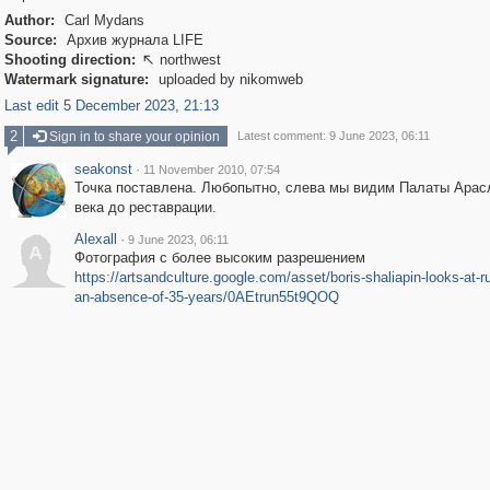
Author:
Carl Mydans
Source:
Архив журнала LIFE
Shooting direction:
northwest

Watermark signature:
uploaded by nikomweb
Last edit 5 December 2023, 21:13
2
Sign in to share your opinion
Latest comment: 9 June 2023, 06:11
seakonst
·
11 November 2010, 07:54
Точка поставлена. Любопытно, слева мы видим Палаты Арас
века до реставрации.
Alexall
·
9 June 2023, 06:11
A
Фотография с более высоким разрешением
https://artsandculture.google.com/asset/boris-shaliapin-looks-at-ru
an-absence-of-35-years/0AEtrun55t9QOQ