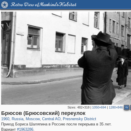
Retro View of Mankind's Habitat
Sizes:
482×318
|
1050×694
|
1280×846
W
319,861
1,406,871
160,009
8,286
29,248
5,916
13,345
396
Брюсов (Брюсовский) переулок
1960
,
Russia
,
Moscow
,
Central AO
,
Presnensky District
Приезд Бориса Шаляпина в Россию после перерыва в 35 лет.
Вариант
#1963286
.