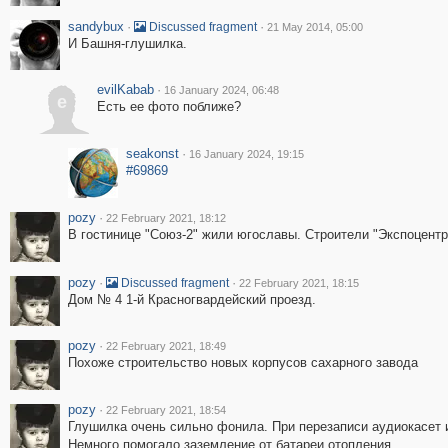
sandybux
·
·
Discussed fragment
21 May 2014, 05:00
И Башня-глушилка.
evilKabab
·
16 January 2024, 06:48
e
Есть ее фото поближе?
seakonst
·
16 January 2024, 19:15
#69869
pozy
·
22 February 2021, 18:12
В гостинице "Союз-2" жили югославы. Строители "Экспоцентр
pozy
·
·
Discussed fragment
22 February 2021, 18:15
Дом № 4 1-й Красногвардейский проезд.
pozy
·
22 February 2021, 18:49
Похоже строительство новых корпусов сахарного завода
pozy
·
22 February 2021, 18:54
Глушилка очень сильно фонила. При перезаписи аудиокасет 
Немного помогало заземление от батареи отопления.