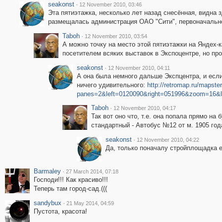
seakonst
·
12 November 2010, 03:46
Эта пятиэтажка, несколько лет назад снесённая, видна 
размещалась администрация ОАО "Сити", первоначально
Taboh
·
12 November 2010, 03:54
А можно точку на место этой пятиэтажки на Яндех-
посетителем всяких выставок в Экспоцентре, но про
seakonst
·
12 November 2010, 04:11
А она была немного дальше Экспцентра, и если
ничего удивительного:
http://retromap.ru/mapste
panes=2&left=0120090&right=051996&zoom=16&l
Taboh
·
12 November 2010, 04:17
Так вот оно что, т.е. она попала прямо 
стандартный - Автобус №12 от м. 1905 год
seakonst
·
12 November 2010, 04:22
Да, только поначалу стройплощадка е
Barmaley
·
27 March 2014, 07:18
Господи!!! Как красиво!!!
Теперь там город-сад.(((
sandybux
·
21 May 2014, 04:59
Пустота, красота!