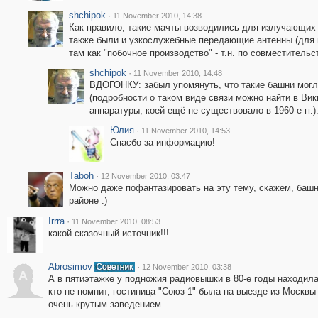
shchipok
·
11 November 2010, 14:38
Как правило, такие мачты возводились для излучающих
также были и узкослужебные передающие антенны (для 
там как "побочное производство" - т.н. по совместительс
shchipok
·
11 November 2010, 14:48
ВДОГОНКУ: забыл упомянуть, что такие башни могл
(подробности о таком виде связи можно найти в Ви
аппаратуры, коей ещё не существовало в 1960-е гг.)
Юлия
·
11 November 2010, 14:53
Спасбо за информацию!
Taboh
·
12 November 2010, 03:47
Можно даже пофантазировать на эту тему, скажем, башн
районе :)
Irrra
·
11 November 2010, 08:53
какой сказочный источник!!!
Abrosimov
·
12 November 2010, 03:38
A
А в пятиэтажке у подножия радиовышки в 80-е годы находила
кто не помнит, гостиница "Союз-1" была на выезде из Москвы
очень крутым заведением.