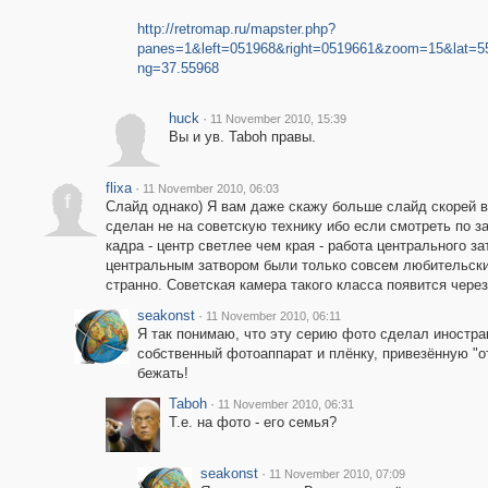
http://retromap.ru/mapster.php?
panes=1&left=051968&right=0519661&zoom=15&lat=5
ng=37.55968
huck
·
11 November 2010, 15:39
Вы и ув. Taboh правы.
flixa
·
11 November 2010, 06:03
f
Слайд однако) Я вам даже скажу больше слайд скорей в
сделан не на советскую технику ибо если смотреть по з
кадра - центр светлее чем края - работа центрального за
центральным затвором были только совсем любительские
странно. Советская камера такого класса появится через 
seakonst
·
11 November 2010, 06:11
Я так понимаю, что эту серию фото сделал иностра
собственный фотоаппарат и плёнку, привезённую "о
бежать!
Taboh
·
11 November 2010, 06:31
Т.е. на фото - его семья?
seakonst
·
11 November 2010, 07:09