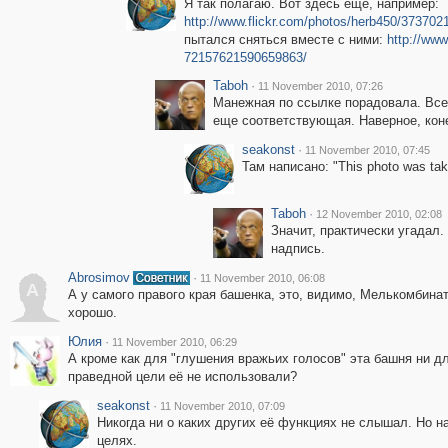
Я так полагаю. Вот здесь ещё, например:
http://www.flickr.com/photos/herb450/37370
пытался сняться вместе с ними:
http://www
72157621590659863/
Taboh
·
11 November 2010, 07:26
Манежная по ссылке порадовала. Все т
еще соответствующая. Наверное, кон
seakonst
·
11 November 2010, 07:45
Там написано: "This photo was ta
Taboh
·
12 November 2010, 02:08
Значит, практически угадал
надпись.
Abrosimov
·
11 November 2010, 06:08
A
А у самого правого края башенка, это, видимо, Мелькомбина
хорошо.
Юлия
·
11 November 2010, 06:29
А кроме как для "глушения вражьих голосов" эта башня ни д
праведной цели её не использовали?
seakonst
·
11 November 2010, 07:09
Никогда ни о каких других её функциях не слышал. Но н
целях.