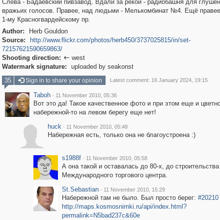
Слева - Бадаевский пивзавод. Вдали за рекой - радиобашня для глуше
вражьих голосов. Правее, над людьми - Мелькомбинат №4. Ещё правее
1-му Красногвардейскому пр.
Author:
Herb Gouldon
Source:
http://www.flickr.com/photos/herb450/3737025815/in/set-
72157621590659863/
Shooting direction:
west

Watermark signature:
uploaded by seakonst
35
Sign in to share your opinion
Latest comment: 16 January 2024, 19:15
Taboh
·
11 November 2010, 05:36
Вот это да! Такое качественное фото и при этом еще и цветн
набережной-то на левом берегу еще нет!
huck
·
11 November 2010, 05:48
Набережная есть, только она не благоустроена :)
s1988f
·
11 November 2010, 05:58
А она такой и оставалась до 80-х, до строительства
Международного торгового центра.
St.Sebastian
·
11 November 2010, 15:29
Набережной там не было. Был просто берег:
#20210
http://maps.kosmosnimki.ru/api/index.html?
permalink=N5bad237c&60e