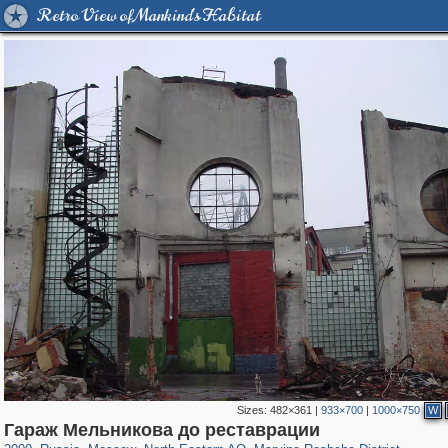
Retro View of Mankind's Habitat
Sizes:
482×361
|
933×700
|
1000×750
W
319,861
1,406,837
8,286
24,490
29,243
250
2,018
27
Гараж Мельникова до реставрации