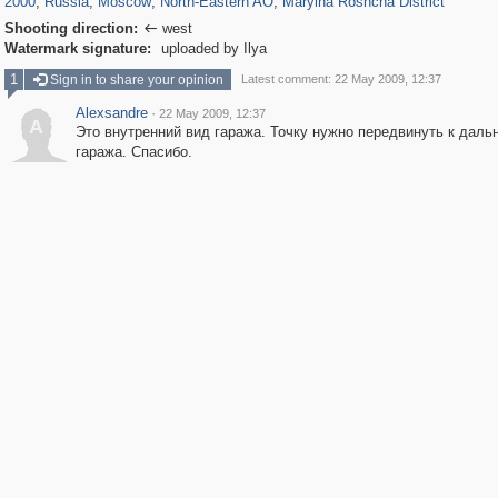
2000
,
Russia
,
Moscow
,
North-Eastern AO
,
Maryina Roshcha District
Shooting direction:
west

Watermark signature:
uploaded by Ilya
1
Sign in to share your opinion
Latest comment: 22 May 2009, 12:37
Alexsandre
·
22 May 2009, 12:37
A
Это внутренний вид гаража. Точку нужно передвинуть к даль
гаража. Спасибо.