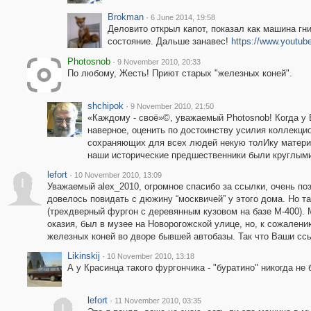
Brokman
·
6 June 2014, 19:58
Деловито открыл капот, показал как машина гн
состояние. Дальше занавес!
https://www.yout
Photosnob
·
9 November 2010, 20:33
По любому, Жесть! Приют старых "железных коней".
shchipok
·
9 November 2010, 21:50
«Каждому - своё»©, уважаемый Photosnob! Когда у 
наверное, оценить по достоинству усилия коллекци
сохраняющих для всех людей некую толИку материа
наши исторические предшественники были круглым
lefort
·
10 November 2010, 13:09
l
Уважаемый alex_2010, огромное спасибо за ссылки, очень по
довелось повидать с дюжину “москвичей” у этого дома. Но т
(трехдверный фургон с деревянным кузовом на базе М-400).
оказия, был в музее на Новорогожской улице, но, к сожален
железных коней во дворе бывшей автобазы. Так что Ваши ссы
Likinskij
·
10 November 2010, 13:18
А у Красинца такого фургончика - "буратино" никогда не 
lefort
·
11 November 2010, 03:35
l