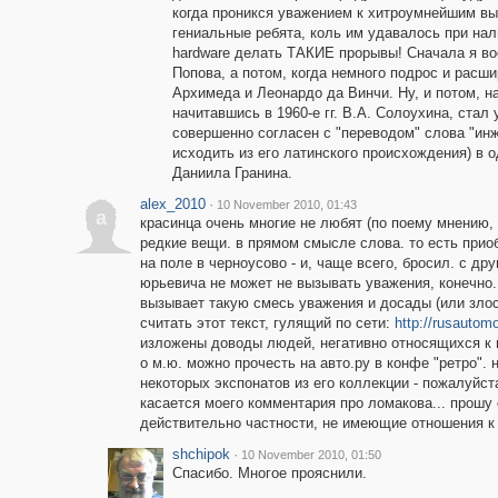
когда проникся уважением к хитроумнейшим вы
гениальные ребята, коль им удавалось при нал
hardware делать ТАКИЕ прорывы! Сначала я в
Попова, а потом, когда немного подрос и расш
Архимеда и Леонардо да Винчи. Ну, и потом, 
начитавшись в 1960-е гг. В.А. Солоухина, стал 
совершенно согласен с "переводом" слова "инж
исходить из его латинского происхождения) в 
Даниила Гранина.
alex_2010
·
10 November 2010, 01:43
a
красинца очень многие не любят (по поему мнению, 
редкие вещи. в прямом смысле слова. то есть приобр
на поле в черноусово - и, чаще всего, бросил. с д
юрьевича не может не вызывать уважения, конечно.
вызывает такую смесь уважения и досады (или злос
считать этот текст, гулящий по сети:
http://rusautom
изложены доводы людей, негативно относящихся к 
о м.ю. можно прочесть на авто.ру в конфе "ретро"
некоторых экспонатов из его коллекции - пожалуйст
касается моего комментария про ломакова... прошу 
действительно частности, не имеющие отношения к 
shchipok
·
10 November 2010, 01:50
Спасибо. Многое прояснили.