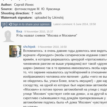
Author:
Сергей Ионес
Source:
фотонаследие М. Ю. Красинца
Shooting direction:
north

Watermark signature:
uploaded by Likinskij
18
Sign in to share your opinion
Latest comment: 6 June 2014, 19:58
flixa
·
9 November 2010, 15:37
f
Я бы назвал снимок "Москва и Москвичи"
shchipok
·
9 November 2010, 16:50
Вспомнилось: в очень давние годы довелось мне видеть
журнале «Крокодил» (якобы сатирическом издании совет
времён, в котором разрешалось цензурой «протаскивать
чиновников рангом не выше управдома) вот такой «друж
шарж» (именно так в те времена именовались якобы кар
то, что заранее называлось шуткой/иронией в отношении
изображаемого человека или явления - дабы «чего не вы
не обиделись бы, упаси Боже, власть имущие!) – две ка
соседству, на одной из которых был нарисован автомоб
«Москвич» в потоке прочих автомобилей на улице с под
улице ‘Москвич’ чувствует себя как дома», а на другой к
сиротливо съёжившимся под дождём припаркованным у
автомобилем подпись была «А дома ‘Москвич’ чувствует
на улице».