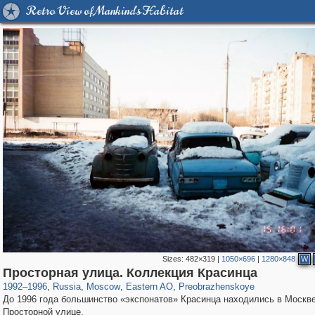
Retro View of Mankind's Habitat
Sizes:
482×319
|
1050×696
|
1280×848
W
319,779
1,406,257
8,286
20,925
29,243
306
2,400
55
Просторная улица. Коллекция Красинца
1992
–
1996
,
Russia
,
Moscow
,
Eastern AO
,
Preobrazhenskoye
До 1996 года большинство «экспонатов» Красинца находились в Москве
Просторной улице.