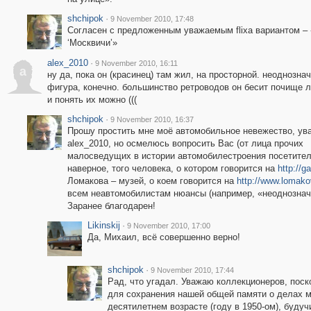
shchipok
·
9 November 2010, 17:48
Согласен с предложенным уважаемым flixa вариантом –
‘Москвичи’»
alex_2010
·
9 November 2010, 16:11
a
ну да, пока он (красинец) там жил, на просторной. неоднозна
фигура, конечно. большинство ретроводов он бесит почище 
и понять их можно (((
shchipok
·
9 November 2010, 16:37
Прошу простить мне моё автомобильное невежество, у
alex_2010, но осмелюсь вопросить Вас (от лица прочих
малосведущих в истории автомобилестроения посетителе
наверное, того человека, о котором говорится на
http://g
Ломакова – музей, о коем говорится на
http://www.lomako
всем неавтомобилистам нюансы (например, «неоднозначн
Заранее благодарен!
Likinskij
·
9 November 2010, 17:00
Да, Михаил, всё совершенно верно!
shchipok
·
9 November 2010, 17:44
Рад, что угадал. Уважаю коллекционеров, пос
для сохранения нашей общей памяти о делах м
десятилетнем возрасте (году в 1950-ом), буду