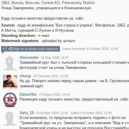
1962
,
Russia
,
Moscow
,
Central AO
,
Presnensky District
Улица Заморенова, упирающаяся в Конюшковскую.
Кадр лучшего качества предоставлен ув. zabc
Source:
кадр из кинофильма "Без страха и упрека", Мосфильм, 1962, 
А.Митта, сценарий С.Лунгин и И.Нусинов
Shooting direction:
east

Watermark signature:
uploaded by aznazn
4
Sign in to share your opinion
Latest comment: 8 October 2024, 12:45
Alexsandre
·
22 May 2009, 12:07
A
Трамвайный круг был с тыльной стороны кольцевой станции 
фотограф стоит на улицк Заморенова
shurup
·
27 February 2011, 13:28
Ну да. Поворот налево перед серым домом - на Б. Грузинску
трамвай идёт.
Danushka
·
27 August 2011, 14:41
Размещен кадр лучшего качества, предоставленный ув. zabc
Ilaria_19
·
·
8 October 2024, 12:45
Edited 8 October 2024, 12:46
I
Если возможно, то предлагаю исправить подпись к фото на
"Трамвайный круг на ул. Заморенова", а в описании "Вид в с
Конюшковской улицы и на высотку на площади Восстания(Ку