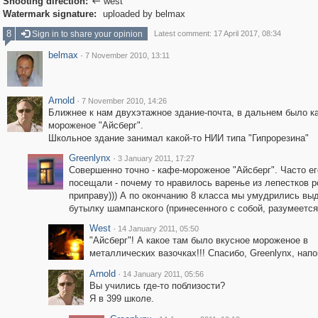
Shooting direction:
west

Watermark signature:
uploaded by belmax
8
Sign in to share your opinion
Latest comment: 17 April 2017, 08:34
belmax
·
7 November 2010, 13:11
Arnold
·
7 November 2010, 14:26
Ближнее к нам двухэтажное здание-почта, в дальнем было к
мороженое "Айсберг".
Школьное здание занимал какой-то НИИ типа "Гипрорезина"
Greenlynx
·
3 January 2011, 17:27
Совершенно точно - кафе-мороженое "Айсберг". Часто ег
посещали - почему то нравилось варенье из лепестков р
приправу))) А по окончанию 8 класса мы умудрились вы
бутылку шампанского (принесенного с собой, разумеется
West
·
14 January 2011, 05:50
"Айсберг"! А какое там было вкусное мороженое в
металлических вазочках!!! Спасибо, Greenlynx, нап
Arnold
·
14 January 2011, 05:56
Вы учились где-то поблизости?
Я в 399 школе.