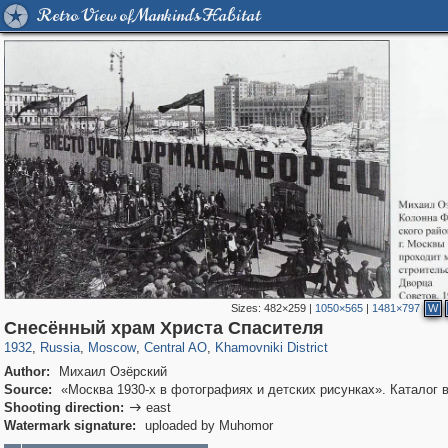
Retro View of Mankind's Habitat
Sizes:
482×259
|
1050×565
|
1481×797
W
319,882
1,407,406
160,021
8,286
29,248
5,916
19,395
722
Снесённый храм Христа Спасителя
1932
,
Russia
,
Moscow
,
Central AO
,
Khamovniki District
Author:
Михаил Озёрский
Source:
«Москва 1930-х в фотографиях и детских рисунках». Каталог 
Shooting direction:
east

Watermark signature:
uploaded by Muhomor