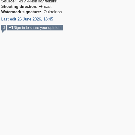
Source:
Из личной коллекции.
Shooting direction:
east

Watermark signature:
Oukrokton
Last edit 26 June 2026, 18:45
0
Sign in to share your opinion