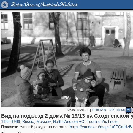
Retro View of Mankind's Habitat
Sizes:
482×321
|
1048×700
|
6821×4558
W
319,861
1,406,851
8,286
8,080
29,243
112
807
10
Вид на подъезд 2 дома № 19/13 на Сходненской 
1985
–
1986
,
Russia
,
Moscow
,
North-Western AO
,
Tushino Yuzhnoye
Приблизительный ракурс на сегодня:
https://yandex.ru/maps/-/CTQafNzB