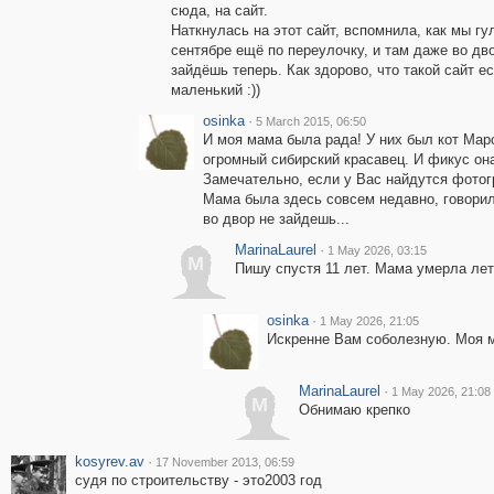
сюда, на сайт.
Наткнулась на этот сайт, вспомнила, как мы гу
сентябре ещё по переулочку, и там даже во дв
зайдёшь теперь. Как здорово, что такой сайт е
маленький :))
osinka
·
5 March 2015, 06:50
И моя мама была рада! У них был кот Марс
огромный сибирский красавец. И фикус она
Замечательно, если у Вас найдутся фото
Мама была здесь совсем недавно, говорил
во двор не зайдешь...
MarinaLaurel
·
1 May 2026, 03:15
M
Пишу спустя 11 лет. Мама умерла лето
osinka
·
1 May 2026, 21:05
Искренне Вам соболезную. Моя ма
MarinaLaurel
·
1 May 2026, 21:08
M
Обнимаю крепко
kosyrev.av
·
17 November 2013, 06:59
судя по строительству - это2003 год