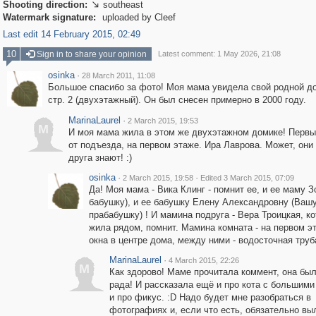
Shooting direction:
southeast

Watermark signature:
uploaded by Cleef
Last edit 14 February 2015, 02:49
10
Sign in to share your opinion
Latest comment: 1 May 2026, 21:08
osinka
·
28 March 2011, 11:08
Большое спасибо за фото! Моя мама увидела свой родной до
стр. 2 (двухэтажный). Он был снесен примерно в 2000 году.
MarinaLaurel
·
2 March 2015, 19:53
M
И моя мама жила в этом же двухэтажном домике! Первы
от подъезда, на первом этаже. Ира Лаврова. Может, они
друга знают! :)
osinka
·
·
2 March 2015, 19:58
Edited 3 March 2015, 07:09
Да! Моя мама - Вика Клинг - помнит ее, и ее маму 
бабушку), и ее бабушку Елену Александровну (Ваш
прабабушку) ! И мамина подруга - Вера Троицкая, к
жила рядом, помнит. Мамина комната - на первом э
окна в центре дома, между ними - водосточная труб
MarinaLaurel
·
4 March 2015, 22:26
M
Как здорово! Маме прочитала коммент, она был
рада! И рассказала ещё и про кота с большими
и про фикус. :D Надо будет мне разобраться в
фотографиях и, если что есть, обязательно вы