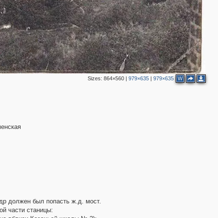
Sizes:
864×560
|
979×635
|
979×635
W
менская
др должен был попасть ж.д. мост.
ой части станицы: