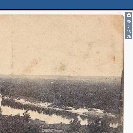
2
13
2k