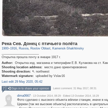
31,027
1,407,204
475
29,248
413
Река Сев. Донец с птичьего полёта
1900
–
1916
,
Russia
,
Rostov Oblast
,
Kamensk-Shakhtinsky
______________________
Открытка прошла почту в январе 1917 г.
Author:
Открытка изд. магазина и типографии Е.В. Кулакова на ст. Ка
Shooting location address:
место дано ориентирововчно
Shooting direction:
northwest

Watermark signature:
uploaded by Vslav16
Last edit 29 May 2020, 05:42
7
Sign in to share your opinion
Latest comment: 31 May 2017, 08:31
dima0667
·
·
13 October 2014, 08:29
Edited 13 October 2014, 16:29
d
Фото сделано с высокого объекта вблизи станции, иначе в ка
Церкви (так же высокие объекты) располагались в центральн