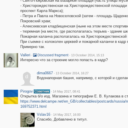
- Свято-Покровская на Базарной площади (часть улицы Муси
- Христорождественская на Христорождественской площади (
проспект Карла Маркса);
- Петра и Павла на Новоселовской (затем - площадь Щаденк
Покровский храм;
- Алексеевская кладбищенская (ныне на этом месте спортив
- тюремная (на месте, где располагалась тюрьма - здание ш
Пожарная каланча располагалась на Христорождественской 
При съемке с колоколен церквей и пожарной каланчи в кадр п
Примерно так.
Valleri
·
·
Discussed fragment
13 October 2014, 15:13
Интересно что за строение могло попасть в кадр?
dima0667
·
13 October 2014, 16:27
d
Водонапорная башня, например, с которой и сделан
Pirogov
·
14 May 2017, 08:41
Открытка б/о изд. Магазина и типографии Е. В. Кулакова в с
https://www.delcampe.net/en_GB/collectables/postcards/russia/ru
169752371.html
Vslav16
·
14 May 2017, 16:00
Спасибо, Добавлено в титул.