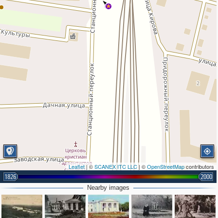
2
Leaflet
| ©
SCANEX ITC LLC
| ©
OpenStreetMap
contributors
1826
2000
Nearby images