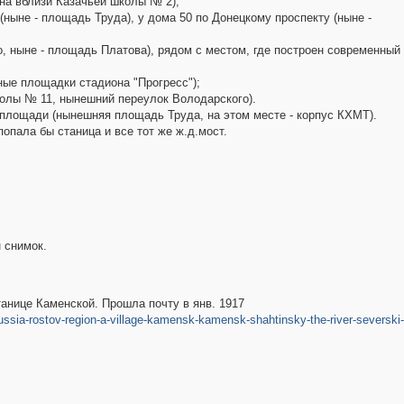
на вблизи Казачьей школы № 2);
ныне - площадь Труда), у дома 50 по Донецкому проспекту (ныне -
о, ныне - площадь Платова), рядом с местом, где построен современный
ные площадки стадиона "Прогресс");
колы № 11, нынешний переулок Володарского).
площади (нынешняя площадь Труда, на этом месте - корпус КХМТ).
опала бы станица и все тот же ж.д.мост.
 снимок.
танице Каменской. Прошла почту в янв. 1917
ssia-rostov-region-a-village-kamensk-kamensk-shahtinsky-the-river-severski-