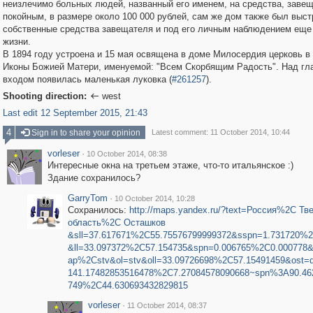
неизлечимо больных людей, названный его именем, на средства, заве
покойным, в размере около 100 000 рублей, сам же дом также был выст
собственные средства завещателя и под его личным наблюдением еще 
жизни.
В 1894 году устроена и 15 мая освящена в доме Милосердия церковь в
Иконы Божией Матери, именуемой: "Всем Скорбящим Радость". Над г
входом появилась маленькая луковка (
#261257
).
Shooting direction:
west

Last edit 12 September 2015, 21:43
4
Sign in to share your opinion
Latest comment: 11 October 2014, 10:44
vorleser
·
10 October 2014, 08:38
Интересные окна на третьем этаже, что-то итальянское :)
Здание сохранилось?
GarryTom
·
10 October 2014, 10:28
Сохранилось:
http://maps.yandex.ru/?text=Россия%2C Тв
область%2C Осташков
&sll=37.617671%2C55.75576799999372&sspn=1.731720%2
&ll=33.097372%2C57.154735&spn=0.006765%2C0.000778
ap%2Cstv&ol=stv&oll=33.09726698%2C57.15491459&ost=d
141.17482853516478%2C7.27084578090668~spn%3A90.46
749%2C44.630693432829815
vorleser
·
11 October 2014, 08:37