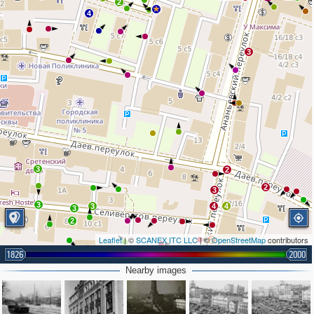
2
4
3
3
2
2
3
3
3
4
4
3
2
Leaflet
| ©
SCANEX ITC LLC
| ©
OpenStreetMap
contributors
2
1826
2000
2
Nearby images
2