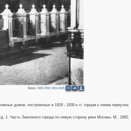
2
Sizes:
593×700
|
801×945
W
жных домов, построенных в 1928 - 1930-х гг. торцом к линии переулка
2
тд. 1. Часть Земляного города по левую сторону реки Москвы. М., 1882,