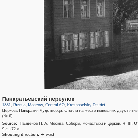
319,780
1,406,258
159,978
8,286
29,243
5,916
6,976
302
Панкратьевский переулок
1881
,
Russia
,
Moscow
,
Central AO
,
Krasnoselsky District
Церковь Панкратия Чудотворца. Стояла на месте нынешних двух пятиэта
(№ 6).
Source:
Найденов Н. А. Москва. Соборы, монастыри и церкви. Ч. III, О
9 с.+72 л.
Shooting direction:
west
