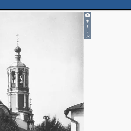
1
3
3k
3
2
2
8
3
3
3
6
4
6
4
3