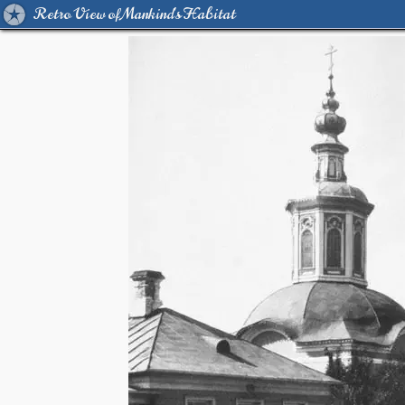
Retro View of Mankind's Habitat