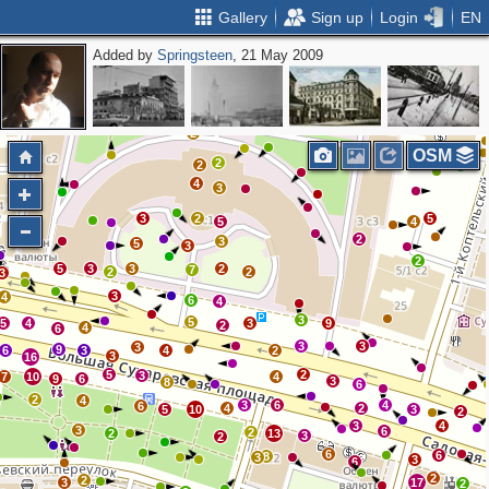
Gallery
Sign up
Login
EN
Added by
Springsteen
, 21 May 2009
2
2
OSM
2
2
4
3
3
2
5
5
4
2
3
5
3
2
5
3
3
2
7
2
2
3
3
4
6
4
3
5
5
4
3
9
2
4
6
3
3
3
9
6
3
4
2
3
16
5
2
3
7
10
4
9
6
3
8
6
2
4
3
6
4
6
4
2
5
10
3
2
3
4
3
6
2
2
13
3
2
6
6
8
3
3
6
2
2
3
17
2