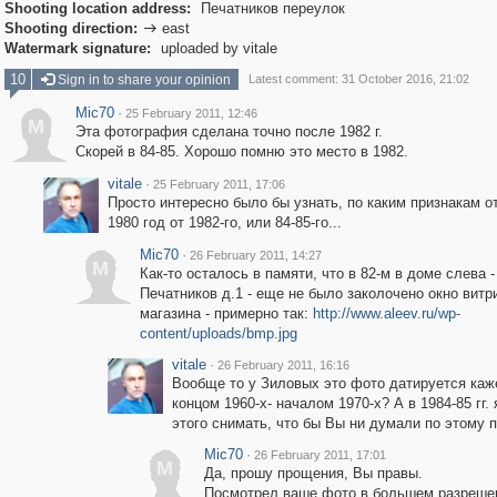
Shooting location address:
Печатников переулок
Shooting direction:
east

Watermark signature:
uploaded by vitale
10
Sign in to share your opinion
Latest comment: 31 October 2016, 21:02
Mic70
·
25 February 2011, 12:46
M
Эта фотография сделана точно после 1982 г.
Скорей в 84-85. Хорошо помню это место в 1982.
vitale
·
25 February 2011, 17:06
Просто интересно было бы узнать, по каким признакам 
1980 год от 1982-го, или 84-85-го...
Mic70
·
26 February 2011, 14:27
M
Как-то осталось в памяти, что в 82-м в доме слева -
Печатников д.1 - еще не было заколочено окно витр
магазина - примерно так:
http://www.aleev.ru/wp-
content/uploads/bmp.jpg
vitale
·
26 February 2011, 16:16
Вообще то у Зиловых это фото датируется каж
концом 1960-х- началом 1970-х? А в 1984-85 гг. 
этого снимать, что бы Вы ни думали по этому п
Mic70
·
26 February 2011, 17:01
M
Да, прошу прощения, Вы правы.
Посмотрел ваше фото в большем разреше