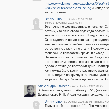
http://www.oldmos.ru/upload/photos/0/2/a/4
23d68fe3b0fe4cebe25d7907c.jpg
и увидел чт
не заколочено.
Dmitry_Lino
·
·
31 October 2016, 21:00
D
Edited 1 November 2016, 09:54
Это точно не шестидесятые, а позднее. Су
потому, что окна около подъезда заложен
кирпичом, вместо магазина Продуктового 
Окно заделали после того как горе водила
него на машине и разбил стекло на складе
естественно ставить не стали. Поэтому за
фанерой не показатель времени склада.
Не знаю поможет это или нет но. Судя по 
фотографии и светившего мне в глаза по н
сделано точно до постройки дома Политпр
как некуда было крепить растяжки, лампы 
что выходили на трубную, а питание для 
не рыли. Это до Олимпиады или после. Скор
Александръ Елисеев
·
24 September 2012, 01:45
В 82-ом в этом здании Трубная ул.4/1, (на сни
Дзержинского РПТ. А сам магазин находился на
Dmitry_Lino
·
·
31 October 2016, 21:02
Edited 1 No
D
Только не 4/1, а трубная 1/4. Про магазин