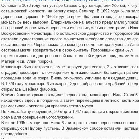
Основан в 1673 году на пустыре Старое Струговище, или Убогом, к югу 
осташковской крепости, на берегу озера Селигер. В 1692 году была за
деревянная церковь. В 1868 году во время большого городского пожара
монастырь весь выгорел. Епархиальное начальство предлагало упразд
погоревший монастырь и перевести из него игуменью с сестрами в Нов
Воскресенский монастырь. Но осташковское дворянство и городское о
отстояли существование своего монастыря и собрали средства для его
восстановления. Через несколько месяцев после пожара игуменья Агни
сестрами могли возвратиться в свою обитель. Погоревший храм был
отремонтирован и достроен новой колокольней и двумя приделами Бож
Матери и св. Илии пророка.
Монастырь был отстроен в камне: корпуса для сестер, 2-х этажная гост
оградой, просфорня, с помещением для живописной, больница, прачечн
проведена вода из озера. Вновь открылось училище для бедных девиц.
В 1928 году монастырь был закрыт. Здесь образовался «рабочий городо
открылась швейная фабрика.
В зимней части храма находился зерносклад, мощи преп. Нила Столоб
находились здесь в попрании, а затем перемещены в летнюю часть хра
разместилась экспозиция краеведческого музея.
По ходатайству верующих, 30 марта 1947 года власти открыли зимнюю
храма для совершения богослужений.
В июле 1995 г. мощи прп. Нила были торжественно перенесены во внов
открывшуюся Нилову пустынь. В Знаменском соборе оставили частиц
преподобного.