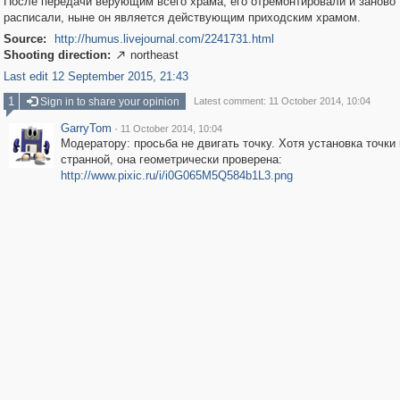
После передачи верующим всего храма, его отремонтировали и заново
расписали, ныне он является действующим приходским храмом.
Source:
http://humus.livejournal.com/2241731.html
Shooting direction:
northeast

Last edit 12 September 2015, 21:43
1
Sign in to share your opinion
Latest comment: 11 October 2014, 10:04
GarryTom
·
11 October 2014, 10:04
Модератору: просьба не двигать точку. Хотя установка точки
странной, она геометрически проверена:
http://www.pixic.ru/i/i0G065M5Q584b1L3.png