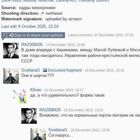
1924
–
1926
,
Russia
,
Moscow
,
Central AO
,
Tverskoy District
Source:
кадры кинохроники
Shooting direction:
northeast

Watermark signature:
uploaded by aznazn
Last edit 9 October 2025, 22:24
7
Sign in to share your opinion
Latest comment: 17 December 2015, 07:34
RAZ008426
·
14 December 2010, 15:46
В доме впереди с башенками, между Малой Лубянкой и Мясн
там тогда находилось Управление рабоче-крестьянской мили
СССР
SvetlanaS
·
·
Discussed fragment
16 December 2015, 10:16
Они в шортах???
Юлия
·
16 December 2015, 10:17
да, а что удивительного? форма такая
RAZ008426
·
16 December 2015, 13:23
Возможно, что на нормальные портки материи не хв
SvetlanaS
·
16 December 2015, 13:29
Соглашусь...