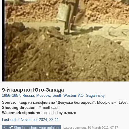
319,861
1,406,906
8,286
12,415
29,248
76
3,869
20
9-й квартал Юго-Запада
1956
–
1957
,
Russia
,
Moscow
,
South-Western AO
,
Gagarinsky
Source:
Кадр из кинофильма "Девушка без адреса", Мосфильм, 1957, 
Shooting direction:
northeast

Watermark signature:
uploaded by aznazn
Last edit 2 November 2024, 22:44
6
Sign in to share your opinion
Latest comment: 30 March 2012, 07:57