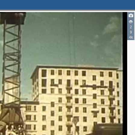
2
9
4k