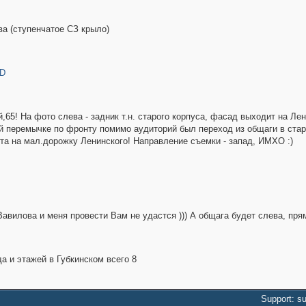
ва (ступенчатое СЗ крыло)
1D
,65! На фото слева - задник т.н. старого корпуса, фасад выходит на Ле
 перемычке по фронту помимо аудиторий был переход из общаги в стары
ута на мал.дорожку Ленинского! Направление съемки - запад, ИМХО :)
авилова и меня провести Вам не удастся ))) А общага будет слева, пря
да и этажей в Губкинском всего 8
Support: s