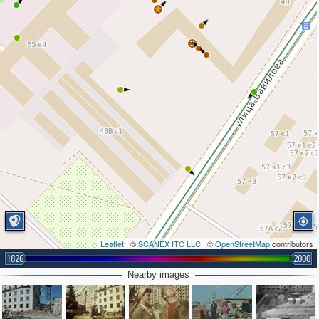
3
Leaflet
| ©
SCANEX ITC LLC
| ©
OpenStreetMap
contributors
1826
2000
Nearby images