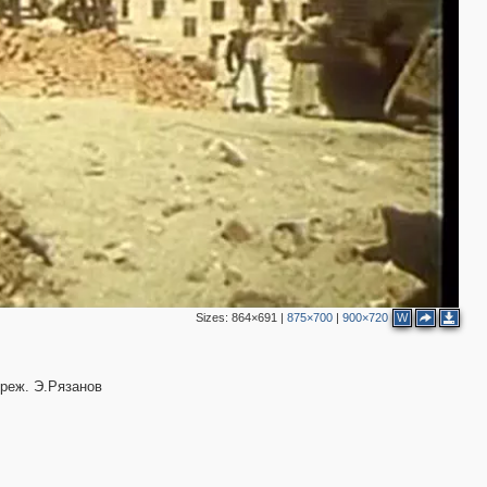
Sizes:
864×691
|
875×700
|
900×720
W
реж. Э.Рязанов