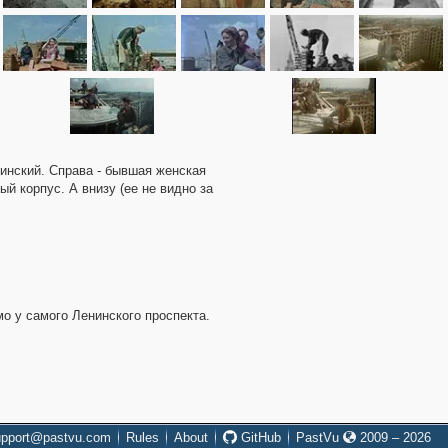
нинский. Справа - бывшая женская
й корпус. А внизу (ее не видно за
мо у самого Ленинского проспекта.
upport@pastvu.com
Rules
About
GitHub
PastVu
2009 – 2026