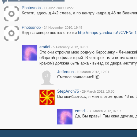
Photosnob
·
11 June 2009, 08:27
Кстати, здесь д.4к2 слева, а по центру кадра д.48 по Вавило
Photosnob
·
24 November 2010, 19:45
Вид на северо-восток с точки
http://maps.yandex.ru/-/CVFNm
emtidi
·
5 February 2012, 09:51
Это они строили мою родную Керосинку - Ленинский
общага/профилакторий. В четырех- или пятиэтажной
краном) должна быть арка - выезд со двора инстит
Jefferson
·
10 March 2012, 12:01
J
Смелое заявление!!!)))
StepAnch75
·
29 March 2012, 10:30
Вы ошибаетесь, я жил в этом доме 48 по В
emtidi
·
30 March 2012, 07:57
Да, Вы правы! Там окна другие, 