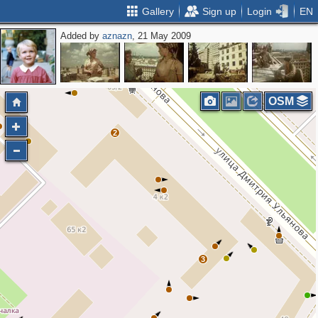
Gallery
Sign up
Login
EN
Added by
aznazn
, 21 May 2009
OSM
2
3