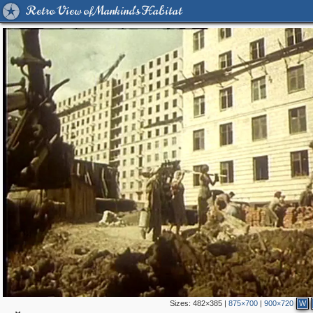
Retro View of Mankind's Habitat
Sizes:
482×385
|
875×700
|
900×720
W