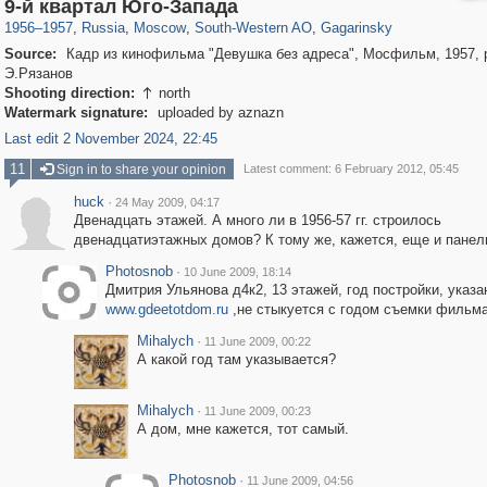
319,882
1,407,328
8,286
12,414
29,248
76
3,868
20
9-й квартал Юго-Запада
1956
–
1957
,
Russia
,
Moscow
,
South-Western AO
,
Gagarinsky
Source:
Кадр из кинофильма "Девушка без адреса", Мосфильм, 1957, 
Э.Рязанов
Shooting direction:
north

Watermark signature:
uploaded by aznazn
Last edit 2 November 2024, 22:45
11
Sign in to share your opinion
Latest comment: 6 February 2012, 05:45
huck
·
24 May 2009, 04:17
Двенадцать этажей. А много ли в 1956-57 гг. строилось
двенадцатиэтажных домов? К тому же, кажется, еще и панел
Photosnob
·
10 June 2009, 18:14
Дмитрия Ульянова д4к2, 13 этажей, год постройки, указ
www.gdeetotdom.ru
,не стыкуется с годом съемки фильма
Mihalych
·
11 June 2009, 00:22
А какой год там указывается?
Mihalych
·
11 June 2009, 00:23
А дом, мне кажется, тот самый.
Photosnob
·
11 June 2009, 04:56