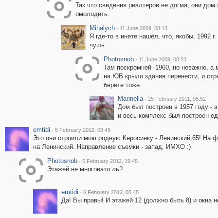
Так что сведения риэлтеров не догма, они дом
омолодить.
Mihalych
·
11 June 2009, 08:13
Я где-то в инете нашёл, что, якобы, 1992 г.
чушь.
Photosnob
·
11 June 2009, 08:23
Там поскромней -1960, но неважно, а 
на ЮВ крыло здания перенести, и стр
берете тоже.
Marinella
·
25 February 2011, 05:52
Дом был построен в 1957 году - 
и весь комплекс был построен е
emtidi
·
5 February 2012, 09:45
Это они строили мою родную Керосинку - Ленинский,65! На фо
на Ленинский. Направление съемки - запад, ИМХО :)
Photosnob
·
5 February 2012, 19:45
Этажей не многовато ль?
emtidi
·
6 February 2012, 05:45
Да! Вы правы! И этажей 12 (должно быть 8) и окна н