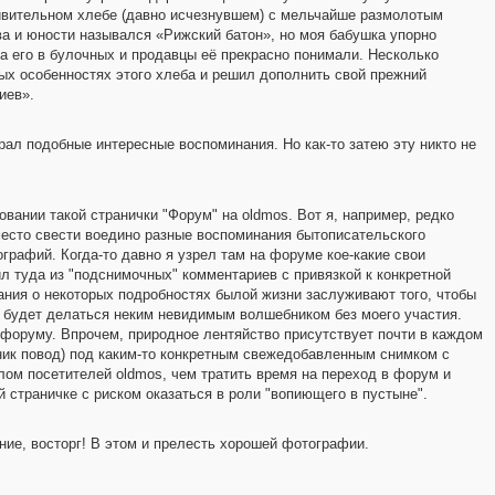
ивительном хлебе (давно исчезнувшем) с мельчайше размолотым
тва и юности назывался «Рижский батон», но моя бабушка упорно
а его в булочных и продавцы её прекрасно понимали. Несколько
ых особенностях этого хлеба и решил дополнить свой прежний
иев».
рал подобные интересные воспоминания. Но как-то затею эту никто не
вании такой странички "Форум" на oldmos. Вот я, например, редко
 место свести воедино разные воспоминания бытописательского
графий. Когда-то давно я узрел там на форуме кое-какие свои
л туда из "подснимочных" комментариев с привязкой к конкретной
ания о некоторых подробностях былой жизни заслуживают того, чтобы
ь будет делаться неким невидимым волшебником без моего участия.
 форуму. Впрочем, природное лентяйство присутствует почти в каждом
зник повод) под каким-то конкретным свежедобавленным снимком с
м посетителей oldmos, чем тратить время на переход в форум и
 страничке с риском оказаться в роли "вопиющего в пустыне".
ние, восторг! В этом и прелесть хорошей фотографии.