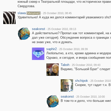
южный сквер к Театральной площади, что исторически прав
Свердлова.
slawa
·
25 October 2010, 08:45
Удивительно! А куда же делся комментарий уважаемого shchi
seakonst
·
25 October 2010, 09:13
А действительно? Пропал как тот комментарий, на 
дал уже сегодня). Обсуждение вопроса о границах
не знаю уже, что и думать.
saphir2
·
25 October 2010, 09:39
Любопытно, а кто, кроме админа и модера
Однако, и сегодня, и вчера сообщения пол
Taboh
·
25 October 2010, 09:43
Видимо, "Большой Брат" следит 
shchipok
·
25 October 2010
Скорее, тут гадит т.н.
seakonst
·
25 October 2010, 10:00
В том-то и дело, что больше ник