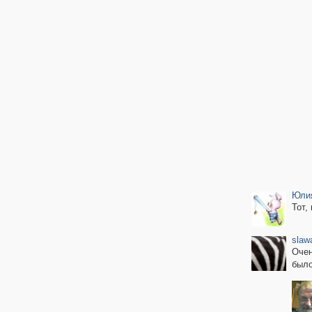
Юли
Тот,
slaw
Очен
было