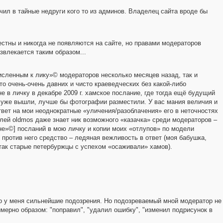
учил в тайные недруги кого то из админов. Владелец сайта вроде бы
естны и никогда не появляются на сайте, но правами модераторов
азвлекается таким образом...
исленным к лику»© модераторов несколько месяцев назад, так и
о очень-очень давних и чисто краеведческих без какой-либо
е в личку в декабре 2009 г. хамское послание, где тогда ещё будущий
уже вышли, лучше бы фотографии разместили. У вас мания величия и
ответ на мои неоднократные «уличения/разоблачения» его в неточностях
телей oldmos даже знает ник возможного «казачка» среди модераторов –
не»©] посланий в мою личку и копии моих «отлупов» по модели
против него средство – ледяная вежливость в ответ (моя бабушка,
 так старые петербуржцы с успехом «осаживали» хамов).
ого у меня сильнейшие подозрения. Но подозреваемый мной модератор не
мерно образом: "поправил", "удалил ошибку", "изменил подрисунок в