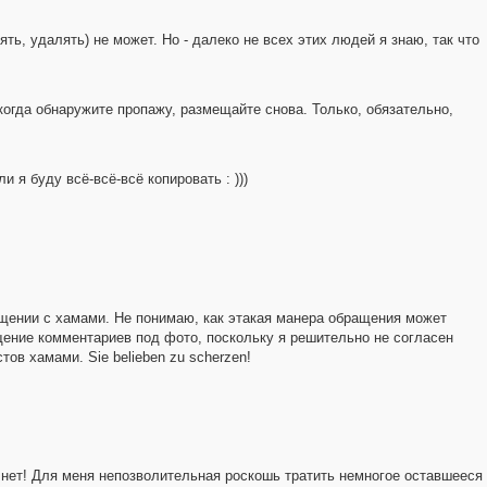
ять, удалять) не может. Но - далеко не всех этих людей я знаю, так что
 когда обнаружите пропажу, размещайте снова. Только, обязательно,
и я буду всё-всё-всё копировать : )))
ении с хамами. Не понимаю, как этакая манера обращения может
щение комментариев под фото, поскольку я решительно не согласен
ов хамами. Sie belieben zu scherzen!
о нет! Для меня непозволительная роскошь тратить немногое оставшееся