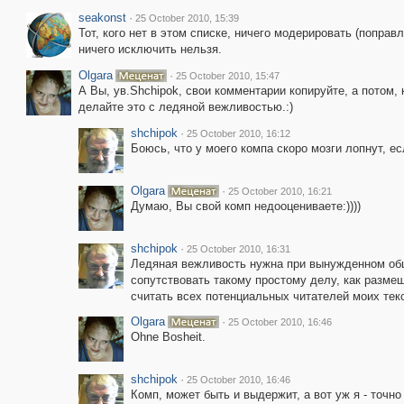
seakonst
·
25 October 2010, 15:39
Тот, кого нет в этом списке, ничего модерировать (поправл
ничего исключить нельзя.
Olgara
·
25 October 2010, 15:47
А Вы, ув.Shchipok, свои комментарии копируйте, а потом,
делайте это с ледяной вежливостью.:)
shchipok
·
25 October 2010, 16:12
Боюсь, что у моего компа скоро мозги лопнут, есл
Olgara
·
25 October 2010, 16:21
Думаю, Вы свой комп недооцениваете:))))
shchipok
·
25 October 2010, 16:31
Ледяная вежливость нужна при вынужденном общ
сопутствовать такому простому делу, как разме
считать всех потенциальных читателей моих текст
Olgara
·
25 October 2010, 16:46
Ohne Bosheit.
shchipok
·
25 October 2010, 16:46
Комп, может быть и выдержит, а вот уж я - точн