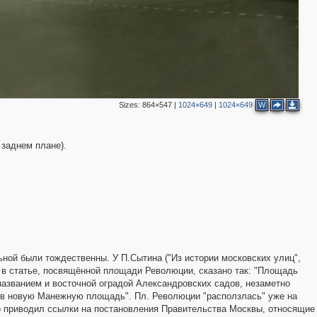
3
16
7
8
13
Sizes:
864×547
|
1024×649
|
1024×649
W
17
6
9
20
 заднем плане).
23
22
3
22
2
39
10
6
3
3
9
ной были тождественны. У П.Сытина ("Из истории московских улиц",
8
 в статье, посвящённой площади Революции, сказано так: "Площадь
9
азванием и восточной оградой Александровских садов, незаметно
2
5
 в новую Манежную площадь". Пл. Революции "расползлась" уже на
то приводил ссылки на постановления Правительства Москвы, относящие