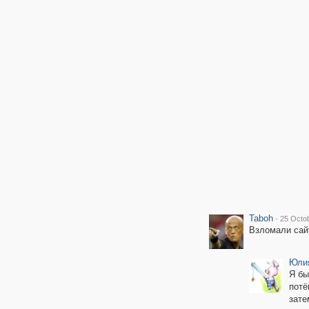
Taboh
·
25 Octob
Взломали сайт
Юли
Я бы
потё
зате