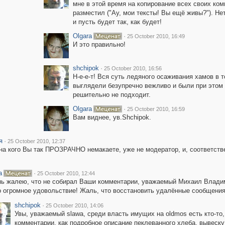
мне в этой время на копирование всех своих комм
разместил ("Ау, мои тексты! Вы ещё живы?"). Не
и пусть будет так, как будет!
Olgara
·
25 October 2010, 16:49
И это правильно!
shchipok
·
25 October 2010, 16:56
Н-е-е-т! Вся суть ледяного осаживания хамов в т
выглядели безупречно вежливо и были при этом 
решительно не подходит.
Olgara
·
25 October 2010, 16:59
Вам виднее, ув.Shchipok.
я
·
25 October 2010, 12:37
 на кого Вы так ПРОЗРАЧНО немакаете, уже не модератор, и, соответств
a
·
25 October 2010, 12:44
ь жалею, что не собирал Ваши комментарии, уважаемый Михаил Владим
 огромное удовольствие! Жаль, что восстановить удалённые сообщения,
shchipok
·
25 October 2010, 14:06
Увы, уважаемый slawa, среди власть имущих на oldmos есть кто-то,
комментарии, как подробное описание пеклеванного хлеба, вывеску