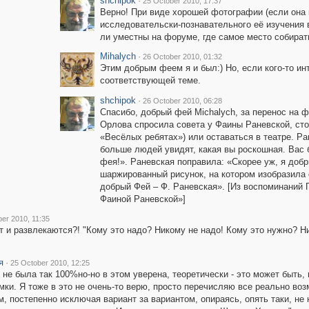
shchipok
·
25 October 2010, 17:37
Верно! При виде хорошей фотографии (если она 
исследовательски-познавательного её изучения в
ли уместны на форуме, где самое место собирать
Mihalych
·
26 October 2010, 01:32
Этим добрым феем я и был:) Но, если кого-то и
соответствующей теме.
shchipok
·
26 October 2010, 06:28
Спасибо, добрый фей Michalych, за перенос на 
Орлова спросила совета у Фаины Раневской, сто
«Весёлых ребятах») или оставаться в театре. Ра
больше людей увидят, какая вы роскошная. Вас 
фея!». Раневская поправила: «Скорее уж, я доб
шаржированный рисунок, на котором изобразила 
добрый Фей – Ф. Раневская». [Из воспоминаний 
Фаиной Раневской»]
er 2010, 11:35
 и развлекаются?! "Кому это надо? Никому не надо! Кому это нужно? Ни
я
·
25 October 2010, 12:25
 не была так 100%но-но в этом уверена, теоретически - это может быть, п
мки. Я тоже в это не очень-то верю, просто перечисляю все реально воз
м, постепенно исключая вариант за вариантом, опираясь, опять таки, 