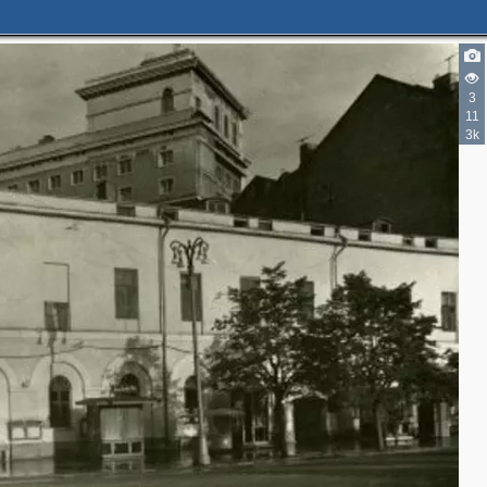
2
2
3
11
3k
8
12
15
2
2
11
16
14
14
2
12
32
17
22
9
6
3
3
4