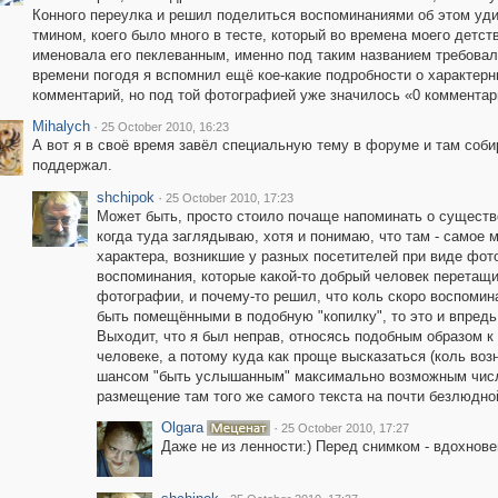
Конного переулка и решил поделиться воспоминаниями об этом уд
тмином, коего было много в тесте, который во времена моего детс
именовала его пеклеванным, именно под таким названием требовал
времени погодя я вспомнил ещё кое-какие подробности о характерн
комментарий, но под той фотографией уже значилось «0 комментар
Mihalych
·
25 October 2010, 16:23
А вот я в своё время завёл специальную тему в форуме и там соби
поддержал.
shchipok
·
25 October 2010, 17:23
Может быть, просто стоило почаще напоминать о существо
когда туда заглядываю, хотя и понимаю, что там - самое
характера, возникшие у разных посетителей при виде фото
воспоминания, которые какой-то добрый человек перетащи
фотографии, и почему-то решил, что коль скоро воспомин
быть помещёнными в подобную "копилку", то это и впред
Выходит, что я был неправ, относясь подобным образом к
человеке, а потому куда как проще высказаться (коль во
шансом "быть услышанным" максимально возможным число
размещение там того же самого текста на почти безлюдной
Olgara
·
25 October 2010, 17:27
Даже не из ленности:) Перед снимком - вдохнове