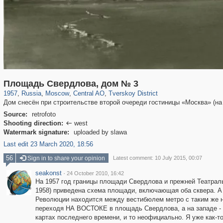
319,864
1,406,820
160,012
8,286
29,243
5,916
53,052
2,283
Площадь Свердлова, дом № 3
1957
,
Russia
,
Moscow
,
Central AO
,
Tverskoy District
Дом снесён при строительстве второй очереди гостиницы «Москва» (на
Source:
retrofoto
Shooting direction:
west

Watermark signature:
uploaded by slawa
Last edit 23 March 2020, 18:56
56
Sign in to share your opinion
Latest comment: 10 July 2015, 00:07
seakonst
·
24 October 2010, 16:42
На 1957 год границы площади Свердлова и прежней Театраль
1958) приведена схема площади, включающая оба сквера. А
Революции находится между вестибюлем метро с таким же н
переходя НА ВОСТОКЕ в площадь Свердлова, а на западе -
картах последнего времени, и то неофициально. Я уже как-