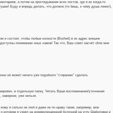
ентариев, а потом на проглядывание всех постов, где я их когда-то
тушки! Буду и впредь делать, что должно (то бишь, к чему душа лежит),
ом и состоит, чтобы любые колкости (Bosheit) в их адрес внешне
доступны пониманию оных хамов! Так что, Ваш совет насчёт ohne мне
енно не может ничего уже подобного "стиранию" сделать.
ирович, в отдельную папку. Читать Ваши воспоминания/уточнения
 наверное, уже нельзя.
 кому я сильно не люб и даже не по нраву такие, например, мои
 о котором я узрел на дореволюционной булочной на углу Шаболовки и