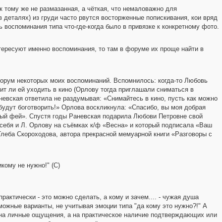
к тому же не размазанная, а чёткая, что немаловажно для
 деталях) из груди часто рвутся восторженные попискивания, кои вряд
 воспоминания типа что-где-когда было в привязке к конкретному фото.
нтересуют именно воспоминания, то там в форуме их проще найти в
форум некоторых моих воспоминаний. Вспомнилось: когда-то Любовь
ит ли ей уходить в кино (Орлову тогда приглашали сниматься в
невская ответила не раздумывая: «Снимайтесь в кино, пусть как можно
будут боготворить!» Орлова воскликнула: «Спасибо, вы моя добрая
рый фей». Спустя годы Раневская подарила Любови Петровне свой
себя и Л. Орлову на съёмках к/ф «Весна» и который подписала «Ваш
Глеба Скороходова, автора прекрасной мемуарной книги «Разговоры с
кому не нужно!" (С)
рактически - это можно сделать, а кому и зачем.... - чужая душа
можные варианты, не учитывая эмоции типа "да кому это нужно?!" А
не на личные ощущения, а на практическое наличие подтверждающих или