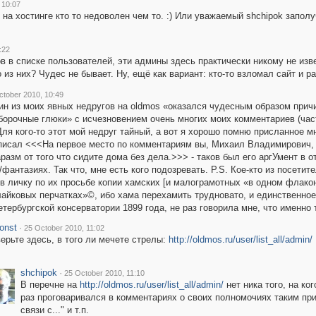
 10:07
 на хостинге кто то недоволен чем то. :) Или уважаемый shchipok запол
:22
ов в списке пользователей, эти админы здесь практически никому не изв
о из них? Чудес не бывает. Ну, ещё как вариант: кто-то взломал сайт и р
ctober 2010, 10:49
ин из моих явных недругов на oldmos «оказался чудесным образом прич
орочные глюки» с исчезновением очень многих моих комментариев (част
Для кого-то этот мой недруг тайный, а вот я хорошо помню присланное мн
писал <<<На первое место по комментариям вы, Михаил Владимирович, 
разм от того что сидите дома без дела.>>> - таков был его аргУмент в 
/фантазиях. Так что, мне есть кого подозревать. P.S. Кое-кто из посети
в личку по их просьбе копии хамских [и малограмотных «в одном флако
айковых перчатках»©, ибо хама перехамить трудновато, и единственное 
тербургской консерватории 1899 года, не раз говорила мне, что именно
onst
·
25 October 2010, 11:02
ерьте здесь, в того ли мечете стрелы:
http://oldmos.ru/user/list_all/admin/
shchipok
·
25 October 2010, 11:10
В перечне на
http://oldmos.ru/user/list_all/admin/
нет ника того, на к
раз проговаривался в комментариях о своих полномочиях таким при
связи с..." и т.п.