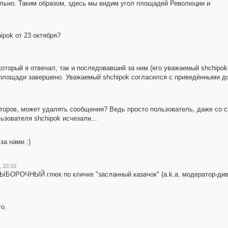
ильно. Таким образом, здесь мы видим угол площадей Революции и
pok от 23 октября?
который я отвечал, так и последовавший за ним (его уважаемый shchipok
 площади завершено. Уважаемый shchipok согласился с приведёнными до
торов, может удалять сообщения? Ведь просто пользователь, даже со с
ьзователя shchipok исчезали...
за нами :)
, 10:10
 ВЫБОРОЧНЫЙ глюк по кличке "засланный казачок" (a.k.a. модератор-див
то.