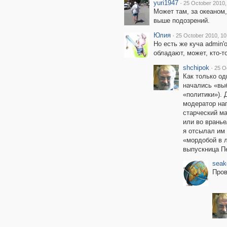
yuri1947
·
25 October 2010,
Может там, за океаном,
выше подозрений.
Юлия
·
25 October 2010, 10
Но есть же куча admin'
обладают, может, кто-т
shchipok
·
25 O
Как только од
начались «выб
«политики»). 
модератор на
старческий ма
или во вранье
я отсылал им 
«мордобой в л
выпускница Пе
seak
Пров