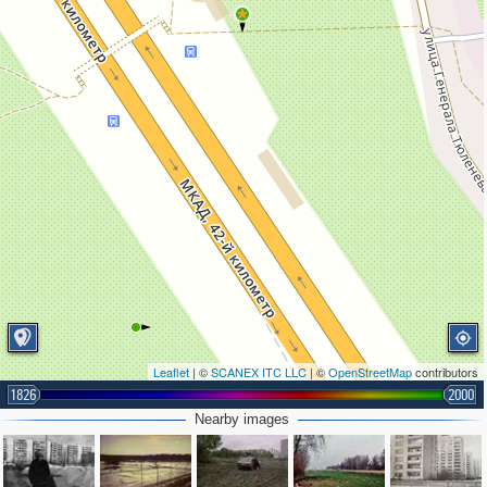
Leaflet
| ©
SCANEX ITC LLC
| ©
OpenStreetMap
contributors
1826
2000
Nearby images