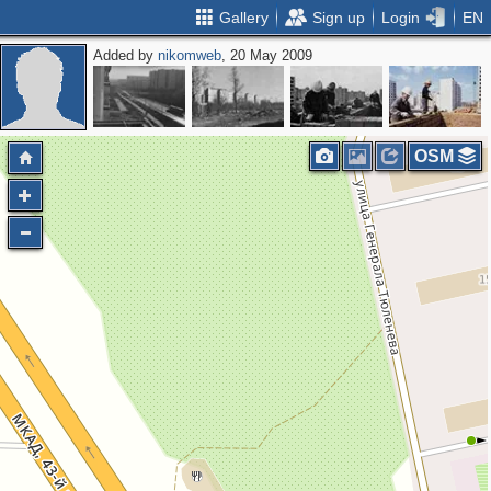
Gallery
Sign up
Login
EN
Added by
nikomweb
, 20 May 2009
OSM