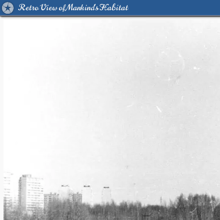
Retro View of Mankind's Habitat