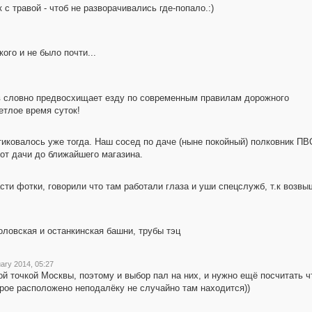
с травой - чтоб не разворачивались где-попало.:)
ого и не было почти...
ов словно предвосхищает езду по современным правилам дорожного
етлое время суток!
тиковалось уже тогда. Наш сосед по даче (ныне покойный) полковник ПВ
от дачи до ближайшего магазина.
сти фотки, говорили что там работали глаза и уши спецслужб, т.к возв
оловская и останкинская башни, трубы тэц
uary 2014, 05:27
ой точкой Москвы, поэтому и выбор пал на них, и нужно ещё посчитать 
рое расположено неподалёку не случайно там находится))