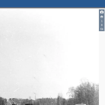
1
8
6k