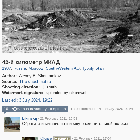
319,882
1,407,361
8,286
12,414
29,248
76
809
42-й километр МКАД
1987
,
Russia
,
Moscow
,
South-Western AO
,
Tyoply Stan
Author:
Alexey B. Shamarokov
Source:
http://absh.net.ru
Shooting direction:
south

Watermark signature:
uploaded by nikomweb
Last edit 3 July 2024, 19:22
10
Sign in to share your opinion
Latest comment: 14 January 2026, 09:56
Likinskij
·
22 February 2011, 16:59
Обратите внимание на ширину разделительной полосы.
Olgara
·
22 February 2011, 17:04