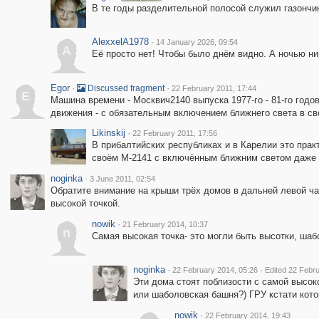
В те годы разделительной полосой служил газончик 
AlexxelA1978
·
14 January 2026, 09:54
A
Её просто нет! Чтобы было днём видно. А ночью ник
Egor
·
·
Discussed fragment
22 February 2011, 17:44
E
Машина времени - Москвич2140 выпуска 1977-го - 81-го год
движения - с обязательным включением ближнего света в св
Likinskij
·
22 February 2011, 17:56
В прибалтийских республиках и в Карелии это прак
своём М-2141 с включённым ближним светом даже 
noginka
·
3 June 2011, 02:54
Обратите внимание на крыши трёх домов в дальней левой ча
высокой точкой.
nowik
·
21 February 2014, 10:37
n
Самая высокая точка- это могли быть высотки, шаб
noginka
·
·
22 February 2014, 05:26
Edited 22 Febr
Эти дома стоят поблизости с самой высок
или шаболовская башня?) ГРУ кстати кото
nowik
·
22 February 2014, 19:43