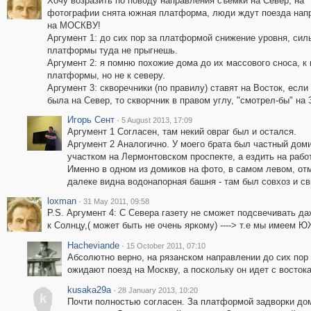
Хочу возразить по поводу направления съемки на Север, на
фотографии снята южная платформа, люди ждут поезда нап
на МОСКВУ!
Аргумент 1: до сих пор за платформой снижение уровня, силь
платформы туда не прыгнешь.
Аргумент 2: я помню похожие дома до их массового сноса, к 
платформы, но не к северу.
Аргумент 3: скворечники (по правилу) ставят на Восток, если
была на Север, то скворчник в правом углу, "смотрел-бы" на 
Игорь Сент
·
5 August 2013, 17:09
Аргумент 1 Согласен, там некий овраг был и остался.
Аргумент 2 Аналогично. У моего брата был частный доми
участком на Лермонтовском проспекте, а ездить на раб
Именно в одном из домиков на фото, в самом левом, отм
далеке видна водонапорная башня - там был совхоз и св
loxman
·
31 May 2011, 09:58
P.S. Аргумент 4: С Севера газету не сможет подсвечивать д
к Солнцу,( может быть не очень яркому) ----> т.е мы 
Hacheviande
·
15 October 2011, 07:10
Абсолютно верно, на рязанском направлении до сих пор
ожидают поезд на Москву, а поскольку он идет с востока,
kusaka29a
·
28 January 2013, 10:20
k
Почти полностью согласен. За платформой задворки до