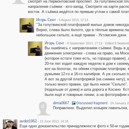
смотрят на Лермонтовский проспект. За голутвинской п
напраление съёмки - юго-запад. Смотрите на карте расп
восток. А съёмка ведётся по прямым углом к самой пла
Игорь Сент
·
5 August 2013, 17:13
"За голутвинской платформой жилых домов никогда
Верно, слева было болото, где в тёплые времена п
небольшое сельпо, а ещё правее - Ухтомские дачи.
Игорь Сент
·
·
8 September 2013, 17:13
Edited 8 Septemb
Вы ошиблись с направлением съёмки. Ведь в д
движения электрички - слева на право, на Моск
(которое кстати тоже есть, но гораздо правее),
20-ти лет ездил каждую неделю в дом к своем
вот на болотах, по обеим сторонам платформ, 
ружьями 12-го и 16-го калибров. А уж сколько 
А вот за другой платформой (на снимке нету), к
только много правее, где было некое "Сельпо",
(подальше от дома) и шла дорога в Косино. Кс
были ещё и товарные линии, а на фотографии их
dima0667
·
·
Discussed fragment
24 January 2
d
Поправлено. Выделил козырек павильона,
avdot1952
·
13 June 2013, 14:18
Еще одно доказательство принадлежности фото к 50-м годам