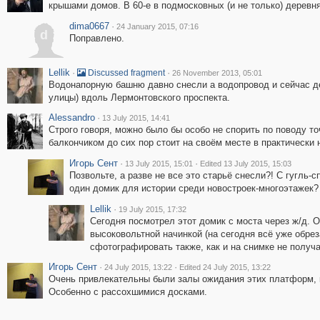
крышами домов. В 60-е в подмосковных (и не только) деревн
dima0667
·
24 January 2015, 07:16
d
Поправлено.
Lellik
·
·
Discussed fragment
26 November 2013, 05:01
Водонапорную башню давно снесли а водопровод и сейчас де
улицы) вдоль Лермонтовского проспекта.
Alessandro
·
13 July 2015, 14:41
Строго говоря, можно было бы особо не спорить по поводу то
балкончиком до сих пор стоит на своём месте в практически 
Игорь Сент
·
·
13 July 2015, 15:01
Edited 13 July 2015, 15:03
Позвольте, а разве не все это старьё снесли?! С гугль-с
один домик для истории среди новостроек-многоэтажек?
Lellik
·
19 July 2015, 17:32
Сегодня посмотрел этот домик с моста через ж/д. 
высоковольтной начинкой (на сегодня всё уже обрез
сфотографировать также, как и на снимке не получа
Игорь Сент
·
·
24 July 2015, 13:22
Edited 24 July 2015, 13:22
Очень привлекательны были залы ожидания этих платформ, к
Особенно с рассохшимися досками.