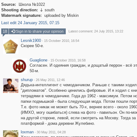
Source:
Школа №1022
Shooting direction:
south

Watermark signature:
uploaded by Miskin
Last edit 24 January 2015, 07:15
18
Sign in to share your opinion
Latest comment: 24 July 2015, 13:22
Lesnik1900
·
15 October 2010, 16:54
Скорее 50-е.
Guaglione
·
15 October 2010, 16:58
Согласен. И одеяния граждан, и дощатый перрон - всё э
50-м.
shurup
·
26 May 2011, 12:46
Дядька-интеллигент с чемоданчиком. Раньше с такими ходил
"дипломатов". Особенно ценились фибровые. И я ходил с кни
тетрадями в чемоданчике. Года до 1962 - максимум. Потом н
папки подмышкой - была следующая мода. Потом пошли пор
Т.е. фото никак не может быть 70-х, вернее всего - около 196
(ИМХО, могу ошибаться) слева на фото - павильон. Он по-м
на другой стороне, левой, если смотреть на Москву. Тогда за
платформой - дома деревни Жулебино.
loxman
·
30 May 2011, 04:28