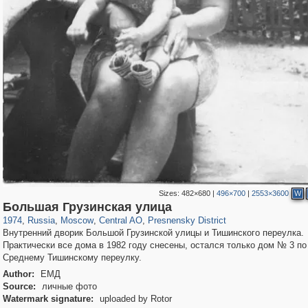
Sizes:
482×680
|
496×700
|
2553×3600
W
319,968
1,407,714
160,055
8,295
29,262
5,920
13,345
396
Большая Грузинская улица
1974
,
Russia
,
Moscow
,
Central AO
,
Presnensky District
Внутренний дворик Большой Грузинской улицы и Тишинского переулка.
Практически все дома в 1982 году снесены, остался только дом № 3 по
Среднему Тишинскому переулку.
Author:
ЕМД
Source:
личные фото
Watermark signature:
uploaded by Rotor