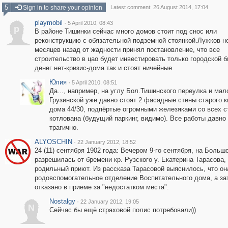
5
Sign in to share your opinion
Latest comment: 26 August 2014, 17:04
playmobil
·
5 April 2010, 08:43
p
В районе Тишинки сейчас много домов стоит под снос или
реконструкцию с обязательной подземной стоянкой.Лужков н
месяцев назад от жадности принял постановление, что все
строительство в цао будет инвестировать только городской б
денег нет-кризис-дома так и стоят ничейные.
Юлия
·
5 April 2010, 08:51
Да..., например, на углу Бол.Тишинского переулка и мал
Грузинской уже давно стоят 2 фасадные стены старого к
дома 44/30, подпёртые огромными железяками со всех с
котлована (будущий паркинг, видимо). Все работы давн
трагично.
ALYOSCHIN
·
22 January 2012, 18:52
24 (11) сентября 1902 года: Вечером 9-го сентября, на Больш
разрешилась от бремени кр. Рузского у. Екатерина Тарасова, 
родильный приют. Из рассказа Тарасовой выяснилось, что он
родовспомогательное отделение Воспитательного дома, а зат
отказано в приеме за "недостатком места".
Nostalgy
·
22 January 2012, 19:05
N
Сейчас бы ещё страховой полис потребовали))