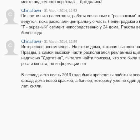
месте подземного перехода... Дождались!
ChinaTown
·
31 March 2014, 12:53
C
По состоянию на сегодня, работы связанные с "раскопками" 
ведутся, пока раскопали центральную часть Ленинградского
"Г - образный" сегмент непосредственно у 24 дома. Работы в
более года.
ChinaTown
·
31 March 2014, 12:56
C
Интересное вспомнилось. На стене дома, которая выходит на
Правды, в самой высокой части располагался рекламный щит
надписью "Дартлэнд", пытался найти поиском, что это была з
рога и копыта, но информации нет.
В период лето-осень 2013 года были проведены работы и ос
фасад дома новой краской, а баннер, которому уже не один 
лет, сняли.