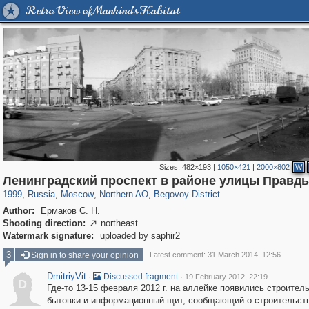
Retro View of Mankind's Habitat
Sizes:
482×193
|
1050×421
|
2000×802
W
319,864
1,406,756
8,286
22,539
29,243
598
2,821
103
Ленинградский проспект в районе улицы Правд
1999
,
Russia
,
Moscow
,
Northern AO
,
Begovoy District
Author:
Ермаков С. Н.
Shooting direction:
northeast

Watermark signature:
uploaded by saphir2
3
Sign in to share your opinion
Latest comment: 31 March 2014, 12:56
DmitriyVit
·
·
Discussed fragment
19 February 2012, 22:19
D
Где-то 13-15 февраля 2012 г. на аллейке появились строител
бытовки и информационный щит, сообщающий о строительств