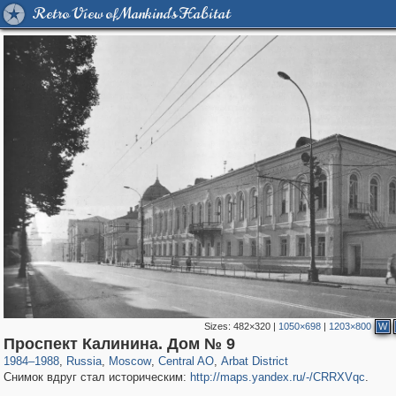
Retro View of Mankind's Habitat
Sizes:
482×320
|
1050×698
|
1203×800
W
319,864
1,406,840
160,012
8,286
29,243
5,916
13,485
356
Проспект Калинина. Дом № 9
1984
–
1988
,
Russia
,
Moscow
,
Central AO
,
Arbat District
Снимок вдруг стал историческим:
http://maps.yandex.ru/-/CRRXVqc
.