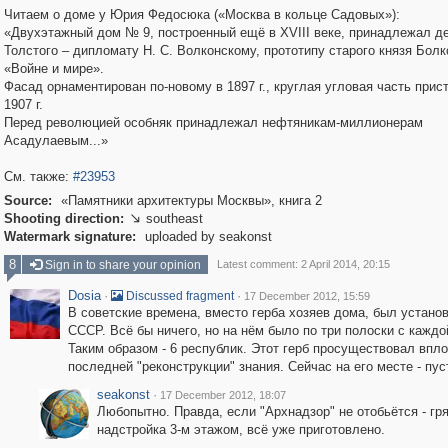
Читаем о доме у Юрия Федосюка («Москва в кольце Садовых»):
«Двухэтажный дом № 9, построенный ещё в XVIII веке, принадлежал де
Толстого – дипломату Н. С. Волконскому, прототипу старого князя Болк
«Войне и мире».
Фасад орнаментирован по-новому в 1897 г., круглая угловая часть прис
1907 г.
Перед революцией особняк принадлежал нефтяникам-миллионерам
Асадулаевым...»
См. также:
#23953
Source:
«Памятники архитектуры Москвы», книга 2
Shooting direction:
southeast

Watermark signature:
uploaded by seakonst
8
Sign in to share your opinion
Latest comment: 2 April 2014, 20:15
Dosia
·
·
Discussed fragment
17 December 2012, 15:59
В советские времена, вместо герба хозяев дома, был устано
СССР. Всё бы ничего, но на нём было по три полоски с каждо
Таким образом - 6 республик. Этот герб просуществовал впло
последней "реконструкции" знания. Сейчас на его месте - пус
seakonst
·
17 December 2012, 18:07
Любопытно. Правда, если "Архнадзор" не отобьётся - гр
надстройка 3-м этажом, всё уже приготовлено.