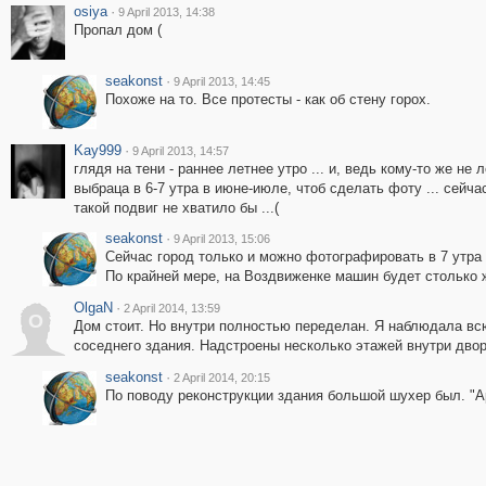
osiya
·
9 April 2013, 14:38
Пропал дом (
seakonst
·
9 April 2013, 14:45
Похоже на то. Все протесты - как об стену горох.
Kay999
·
9 April 2013, 14:57
глядя на тени - раннее летнее утро ... и, ведь кому-то же не 
выбраца в 6-7 утра в июне-июле, чтоб сделать фоту ... сейча
такой подвиг не хватило бы ...(
seakonst
·
9 April 2013, 15:06
Сейчас город только и можно фотографировать в 7 утра
По крайней мере, на Воздвиженке машин будет столько же
OlgaN
·
2 April 2014, 13:59
O
Дом стоит. Но внутри полностью переделан. Я наблюдала вс
соседнего здания. Надстроены несколько этажей внутри двор
seakonst
·
2 April 2014, 20:15
По поводу реконструкции здания большой шухер был. "Ар