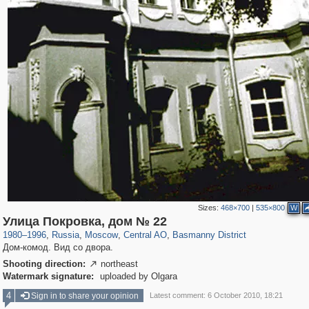
Sizes:
468×700
|
535×800
W
319,882
1,407,345
160,021
8,286
29,248
5,916
13,204
520
Улица Покровка, дом № 22
1980
–
1996
,
Russia
,
Moscow
,
Central AO
,
Basmanny District
Дом-комод. Вид со двора.
Shooting direction:
northeast

Watermark signature:
uploaded by Olgara
4
Sign in to share your opinion
Latest comment: 6 October 2010, 18:21