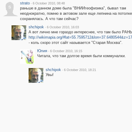
strato
·
6 October 2010, 08:48
s
раньше в данном доме была "ВНИИгеофизика", бывал там
неоднократно, помню в актовом зале еще лепнина на потолке
сохранялась. А что там сейчас?
shchipok
·
6 October 2010, 16:03
А вот лично мне гораздо интереснее, что там было РАН
http://wikimapia.org/#lat=55.7595712&lon=37.6480544&z=
- коль скоро этот сайт называется "Старая Москва".
Юлия
·
6 October 2010, 16:15
Читала, что там долгое время были коммуналки.
shchipok
·
6 October 2010, 18:21
Увы!