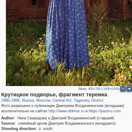
Sizes:
450×700
|
1000×1555
W
319,882
1,407,328
160,021
8,286
29,248
5,916
10,740
402
Крутицкое подворье, фрагмент теремка
1990
–
1995
,
Russia
,
Moscow
,
Central AO
,
Tagansky District
Фото разрешено к публикации Дмитрием Воздвиженским (младшим)
исключительно на сайтах
http://www.oldmos.ru
и
https://pastvu.com
Author:
Нина Свиридова и Дмитрий Воздвиженский (старший)
Source:
семейный архив Дмитрия Воздвиженского (младшего)
Shooting direction:
south
