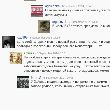
agnieszka
·
6 September 2014, 13:48
О теремке меня учили на третьем курсе ф
архитектуры :)
argopavel
·
6 September 2014, 13:49
В моём ВУЗе такого предмета не было..
Kay999
·
6 September 2014, 17:35
да. с этой галереии меня в первый раз сняли и отвезли в отделен
полгода) с колокольни Новодевечьего монастарря .... эх.......
zmurka
·
6 September 2014, 18:01
Но любовь к архитектуре ничем не остановишь, всегда 
подземелья, у меня в этом деле очень скромный опыт -
заброшенного дома Казакова, на углу Златоустовских п
относится к показу моделей какого-то модельера, может
Irina_D
·
6 September 2014, 20:03
У Зайцева модели выходили непременно с какими-н
голове (купола, кокошники) и стервозным макияжем.