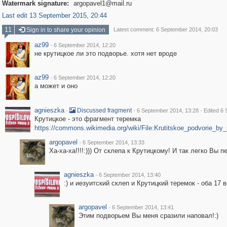
Watermark signature:
argopavel1@mail.ru
Last edit 13 September 2015, 20:44
11
Sign in to share your opinion
Latest comment: 6 September 2014, 20:03
az99
·
6 September 2014, 12:20
не крутицкое ли это подворье. хотя нет вроде
az99
·
6 September 2014, 12:20
а может и оно
agnieszka
·
·
·
Discussed fragment
6 September 2014, 13:28
Edited 6
Крутицкое - это фрагмент теремка
https://commons.wikimedia.org/wiki/File:Krutitskoe_podvorie_b
argopavel
·
6 September 2014, 13:33
Ха-ха-ха!!!!:))) От склепа к Крутицкому! И так легко Вы 
agnieszka
·
6 September 2014, 13:40
:) и иезуитский склеп и Крутицкий теремок - оба 17 
argopavel
·
6 September 2014, 13:41
Этим подворьем Вы меня сразили наповал!:)