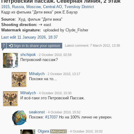
Петровский пассаж. Северная линия, 2 этаж
1915
,
Russia
,
Moscow
,
Central AO
,
Tverskoy District
Кадр из фильма "Дети века" реж.Е.Бауэр
Source:
Худ. фильм "Дети века"
Shooting direction:
east

Watermark signature:
uploaded by Clyde_Fisher
Last edit 11 January 2026, 18:37
7
Sign in to share your opinion
Latest comment: 7 March 2012, 13:38
shchipok
·
2 October 2010, 02:59
Петровский пассаж?
Mihalych
·
2 October 2010, 13:17
Похоже на то...
Mihalych
·
4 October 2010, 15:30
И всё-таки это Петровский Пассаж.
seakonst
·
4 October 2010, 15:52
Похоже:
#17037
Но на 100% лично не уверен.
Olgara
·
4 October 2010, 16:02